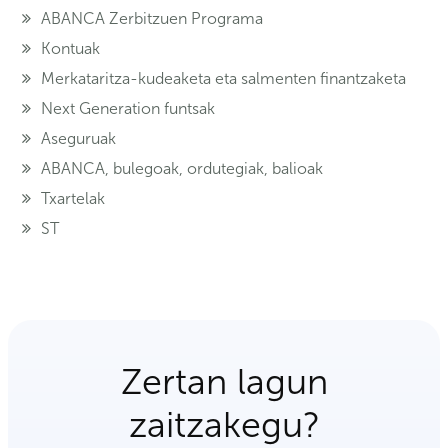
ABANCA Zerbitzuen Programa
Kontuak
Merkataritza-kudeaketa eta salmenten finantzaketa
Next Generation funtsak
Aseguruak
ABANCA, bulegoak, ordutegiak, balioak
Txartelak
ST
Zertan lagun
zaitzakegu?