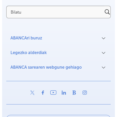
Bilatu
ABANCAri buruz
Legezko alderdiak
ABANCA sarearen webgune gehiago