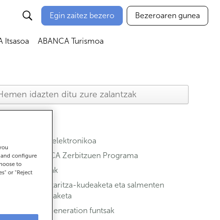
Egin zaitez bezero
Bezeroaren gunea
Itsasoa
ABANCA Turismoa
Banka elektronikoa
 you
ABANCA Zerbitzuen Programa
t and configure
choose to
Kontuak
es" or "Reject
Merkataritza-kudeaketa eta salmenten
finantzaketa
Next Generation funtsak