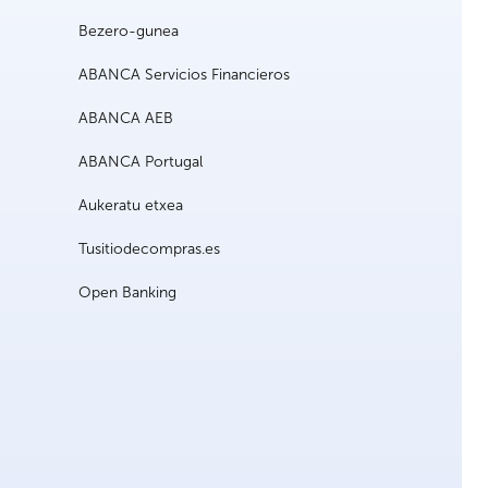
Bezero-gunea
ABANCA Servicios Financieros
ABANCA AEB
ABANCA Portugal
Aukeratu etxea
Tusitiodecompras.es
Open Banking