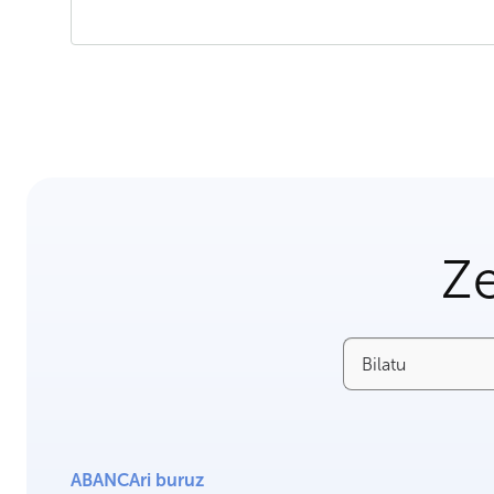
Ze
Bilatu
ABANCAri buruz