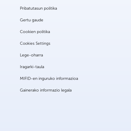
Pribatutasun politika
Gertu gaude
Cookien politika
Cookies Settings
Lege-oharra
Iragarki-taula
MIFID-en inguruko informazioa
Gainerako informazio legala