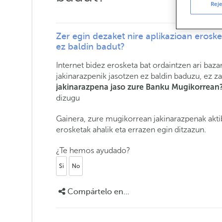
Reje
Zer egin dezaket nire aplikazioan eroske
ez baldin badut?
Internet bidez erosketa bat ordaintzen ari baz
jakinarazpenik jasotzen ez baldin baduzu, ez z
jakinarazpena jaso zure Banku Mugikorrean
dizugu
Gainera, zure mugikorrean jakinarazpenak akt
erosketak ahalik eta errazen egin ditzazun.
¿Te hemos ayudado?
Si
No
Compártelo en...