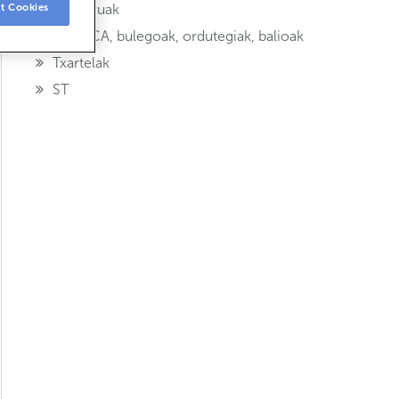
t Cookies
Aseguruak
ABANCA, bulegoak, ordutegiak, balioak
Txartelak
ST