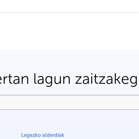
rtan lagun zaitzake
Legezko alderdiak