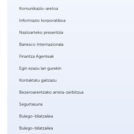
Komunikazio-aretoa
Informazio korporatiboa
Nazioarteko presentzia
Banesco Internazionala
Finantza Agenteak
Egin ezazu lan gurekin
Kontaktatu gaitzazu
Bezeroarentzako arreta-zerbitzua
Segurtasuna
Bulego-bilatzailea
Bulego-bilatzailea