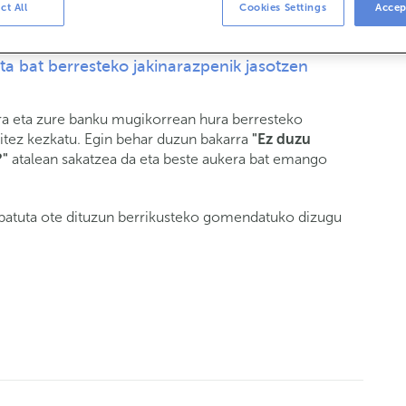
ct All
Cookies Settings
Accep
ta bat berresteko jakinarazpenik jasotzen
ara eta zure banku mugikorrean hura berresteko
aitez kezkatu. Egin behar duzun bakarra
"Ez duzu
?"
atalean sakatzea da eta beste aukera bat emango
ibatuta ote dituzun berrikusteko gomendatuko dizugu