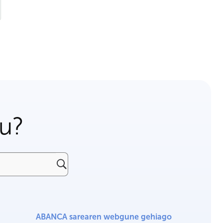
gu?
ABANCA sarearen webgune gehiago