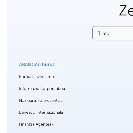
Ze
Bilatu
ABANCAri buruz
Komunikazio-aretoa
Informazio korporatiboa
Nazioarteko presentzia
Banesco Internazionala
Finantza Agenteak