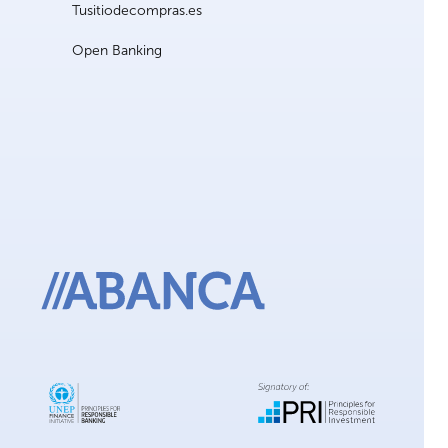
Tusitiodecompras.es
Open Banking