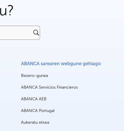
gu?
ABANCA sarearen webgune gehiago
Bezero-gunea
ABANCA Servicios Financieros
ABANCA AEB
ABANCA Portugal
Aukeratu etxea