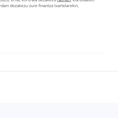
rdain dezakezu zure finantza txartelarekin,