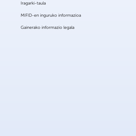
Iragarki-taula
MIFID-en inguruko informazioa
Gainerako informazio legala