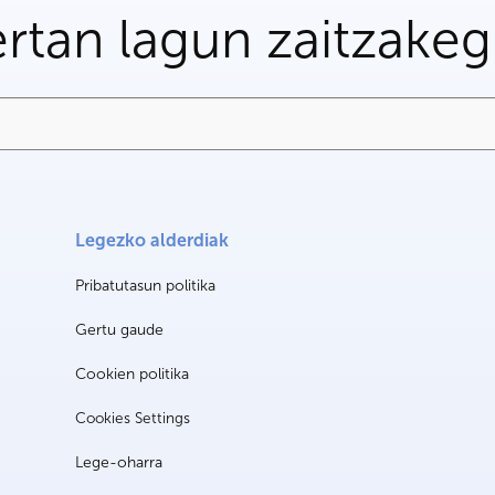
rtan lagun zaitzake
Legezko alderdiak
Pribatutasun politika
Gertu gaude
Cookien politika
Cookies Settings
Lege-oharra