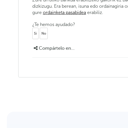
dizkizugu. Era berean, isuna edo ordainagiria o
gure
ordainketa pasabidea
erabiliz.
¿Te hemos ayudado?
Si
No
Compártelo en...