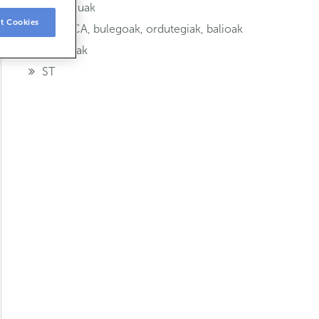
Aseguruak
t Cookies
ABANCA, bulegoak, ordutegiak, balioak
Txartelak
ST