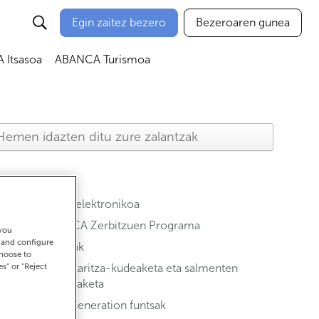
Egin zaitez bezero
Bezeroaren gunea
Itsasoa
ABANCA Turismoa
Banka elektronikoa
ABANCA Zerbitzuen Programa
 you
t and configure
Kontuak
choose to
es" or "Reject
Merkataritza-kudeaketa eta salmenten
finantzaketa
Next Generation funtsak