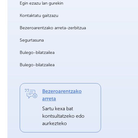
Egin ezazu lan gurekin
Kontaktatu gaitzazu
Bezeroarentzako arreta-zerbitzua
Segurtasuna
Bulego-bilatzailea
Bulego-bilatzailea
Bezeroarentzako
arreta
Sartu kexa bat
kontsultatzeko edo
aurkezteko