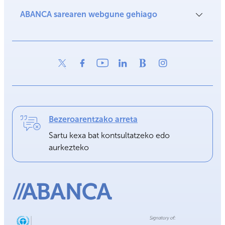
ABANCA sarearen webgune gehiago
Bezeroarentzako arreta
Sartu kexa bat kontsultatzeko edo
aurkezteko