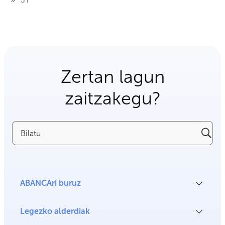
Zertan lagun
zaitzakegu?
Bilatu
ABANCAri buruz
Legezko alderdiak