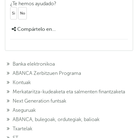
¿Te hemos ayudado?
Si
No
Compártelo en...
Banka elektronikoa
ABANCA Zerbitzuen Programa
Kontuak
Merkataritza-kudeaketa eta salmenten finantzaketa
Next Generation funtsak
Aseguruak
ABANCA, bulegoak, ordutegiak, balioak
Txartelak
ST