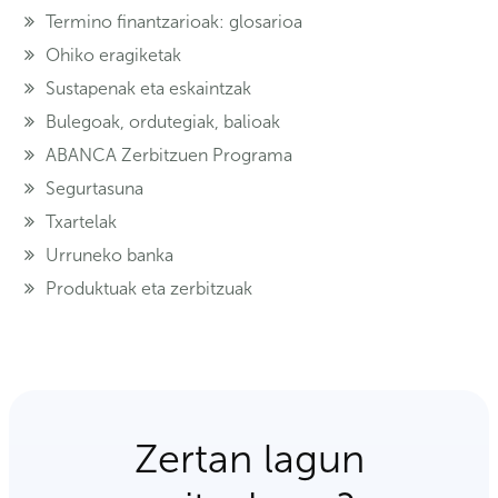
Termino finantzarioak: glosarioa
Ohiko eragiketak
Sustapenak eta eskaintzak
Bulegoak, ordutegiak, balioak
ABANCA Zerbitzuen Programa
Segurtasuna
Txartelak
Urruneko banka
Produktuak eta zerbitzuak
Zertan lagun