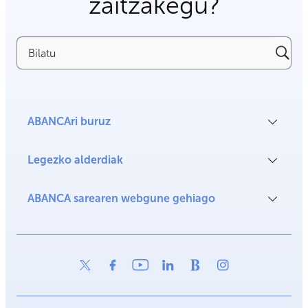
zaitzakegu?
Bilatu
ABANCAri buruz
Legezko alderdiak
ABANCA sarearen webgune gehiago