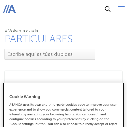
ABANCA
Volver a axuda
PARTICULARES
Podédesme axudar a
Cookie Warning
solicitar os Fondos Next
ABANCA uses its own and third-party cookies both to improve your user
Generation da Unión
experience and to show you commercial content tailored to your
interests by analyzing your browsing habits. You can consult and
configure cookies according to your preferences by clicking on the
Europea para a miña
"Cookie settings" button. You can also choose to directly accept or reject