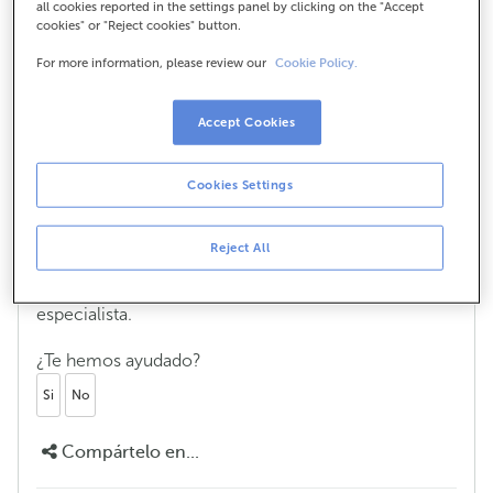
all cookies reported in the settings panel by clicking on the "Accept
cookies" or "Reject cookies" button.
empresa?
For more information, please review our
Cookie Policy.
Accept Cookies
Podédesme axudar a solicitar os
Fondos Next Generation da Unión
Europea para a miña empresa?
Cookies Settings
Temos especialistas que te poden axudar a
consolidar o teu proxecto para solicitar estes fondos.
Reject All
Consulta todos os detalles na sección de empresas
,
tamén che contamos como podes falar cun
especialista.
¿Te hemos ayudado?
Si
No
Compártelo en...