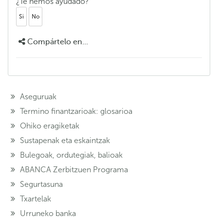
¿Te hemos ayudado?
Si
No
Compártelo en...
Aseguruak
Termino finantzarioak: glosarioa
Ohiko eragiketak
Sustapenak eta eskaintzak
Bulegoak, ordutegiak, balioak
ABANCA Zerbitzuen Programa
Segurtasuna
Txartelak
Urruneko banka