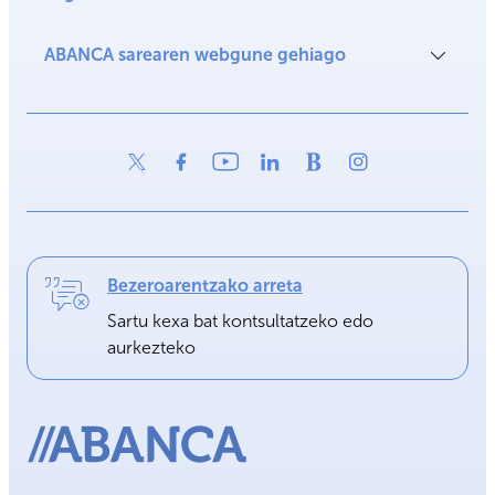
ABANCA sarearen webgune gehiago
Bezeroarentzako arreta
Sartu kexa bat kontsultatzeko edo
aurkezteko