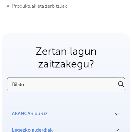
Produktuak eta zerbitzuak
Zertan lagun
zaitzakegu?
Bilatu
ABANCAri buruz
Legezko alderdiak