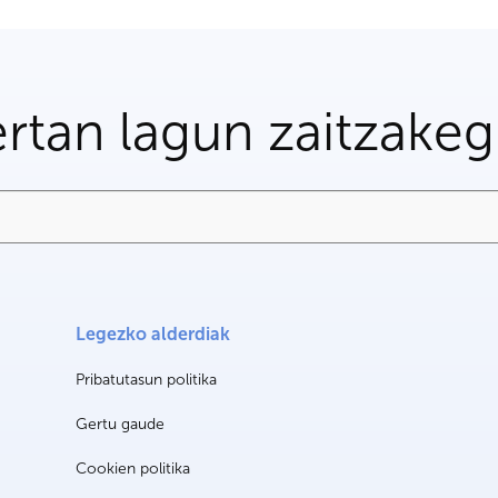
rtan lagun zaitzake
Legezko alderdiak
Pribatutasun politika
Gertu gaude
Cookien politika