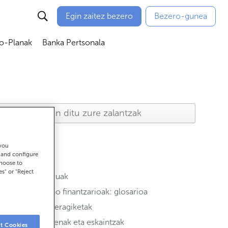
Egin zaitez bezero
Bezero-gunea
io-Planak
Banka Pertsonala
ubmenú
Abrir submenú
Abrir submenú
 you
t and configure
choose to
es" or "Reject
Aseguruak
Termino finantzarioak: glosarioa
Ohiko eragiketak
Sustapenak eta eskaintzak
t Cookies