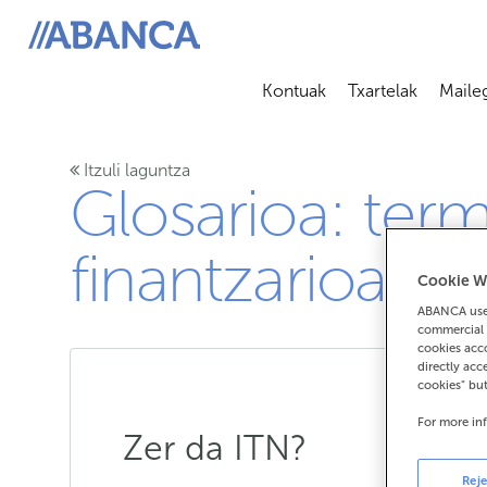
ABANCA
Kontuak
Txartelak
Maile
Abrir submenú
Abrir 
Itzuli laguntza
Glosarioa: ter
finantzarioak
Cookie W
ABANCA uses
commercial 
cookies acco
directly acc
cookies" bu
For more in
Zer da ITN?
Reje