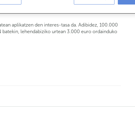
tean aplikatzen den interes-tasa da. Adibidez, 100.000
N batekin, lehendabiziko urtean 3.000 euro ordainduko