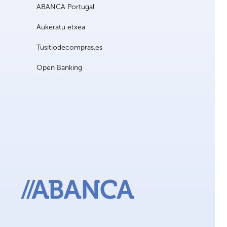
ABANCA Portugal
Aukeratu etxea
Tusitiodecompras.es
Open Banking