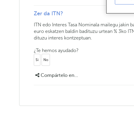
Zer da ITN?
ITN edo Interes Tasa Nominala mailegu jakin ba
euro eskatzen baldin badituzu urtean % 3ko IT
dituzu interes kontzeptuan.
¿Te hemos ayudado?
Si
No
Compártelo en...