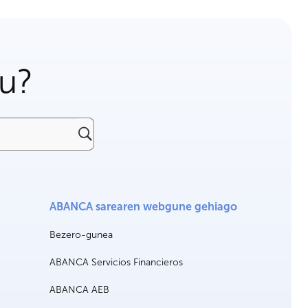
gu?
ABANCA sarearen webgune gehiago
Bezero-gunea
ABANCA Servicios Financieros
ABANCA AEB