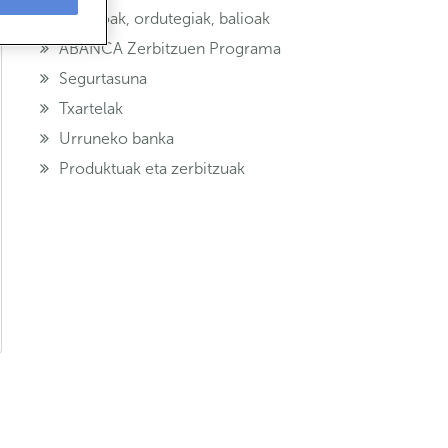
Bulegoak, ordutegiak, balioak
ABANCA Zerbitzuen Programa
Segurtasuna
Txartelak
Urruneko banka
Produktuak eta zerbitzuak