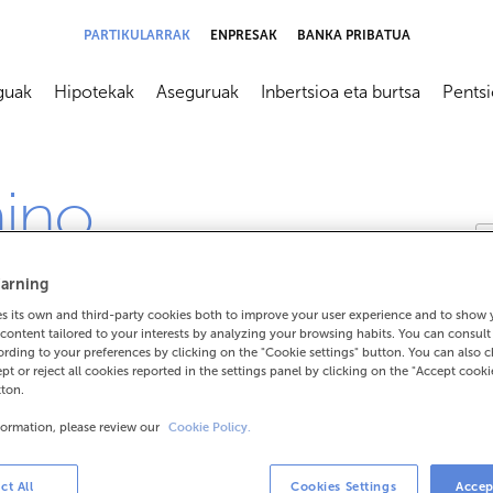
PARTIKULARRAK
ENPRESAK
BANKA PRIBATUA
guak
Hipotekak
Aseguruak
Inbertsioa eta burtsa
Pents
submenú
Abrir submenú
Abrir submenú
Abrir submenú
Abrir s
mino
arning
 its own and third-party cookies both to improve your user experience and to show
content tailored to your interests by analyzing your browsing habits. You can consul
rding to your preferences by clicking on the "Cookie settings" button. You can also 
ept or reject all cookies reported in the settings panel by clicking on the "Accept cooki
tton.
formation, please review our
Cookie Policy.
ct All
Cookies Settings
Accep