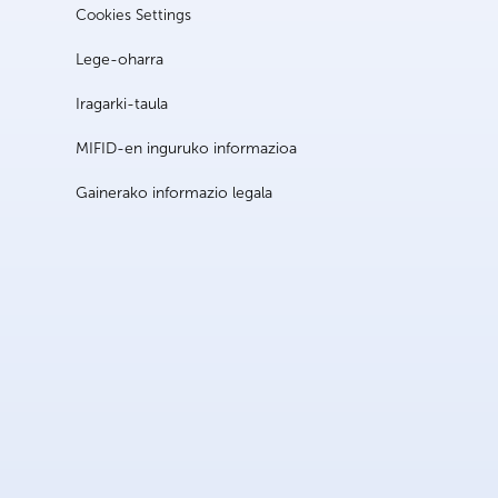
Cookies Settings
Lege-oharra
Iragarki-taula
MIFID-en inguruko informazioa
Gainerako informazio legala