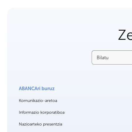
Ze
Bilatu
ABANCAri buruz
Komunikazio-aretoa
Informazio korporatiboa
Nazioarteko presentzia