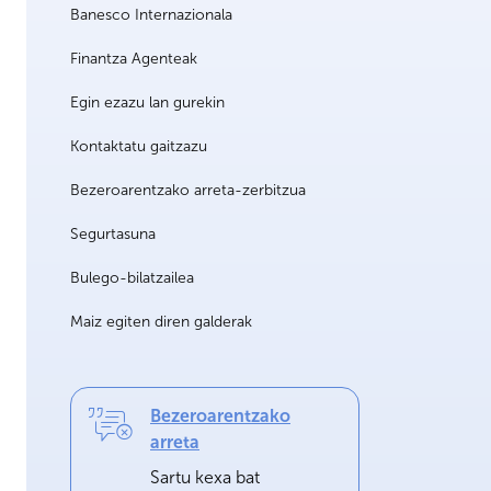
Banesco Internazionala
Finantza Agenteak
Egin ezazu lan gurekin
Kontaktatu gaitzazu
Bezeroarentzako arreta-zerbitzua
Segurtasuna
Bulego-bilatzailea
Maiz egiten diren galderak
Bezeroarentzako
arreta
Sartu kexa bat