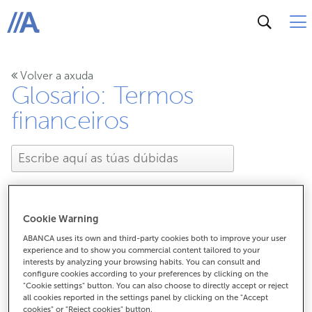
ABANCA
Volver a axuda
Glosario: Termos
financeiros
Cookie Warning
Que é o TXN?
ABANCA uses its own and third-party cookies both to improve your user
experience and to show you commercial content tailored to your
interests by analyzing your browsing habits. You can consult and
configure cookies according to your preferences by clicking on the
"Cookie settings" button. You can also choose to directly accept or reject
Que é o TXN?
all cookies reported in the settings panel by clicking on the "Accept
cookies" or "Reject cookies" button.