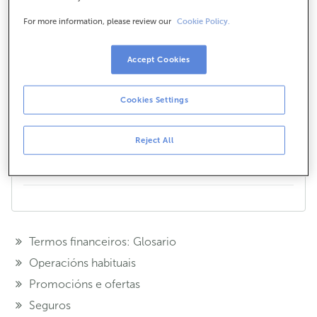
O TXN, ou Tipo de Xuros Nominal, é o tipo de xuros
For more information, please review our
Cookie Policy.
que se aplica nun determinado empréstito. Por
exemplo, se pides 100.000 € cun crédito a un TXN
do 3% anual, o primeiro ano pagarás 3.000 € en
Accept Cookies
concepto de xuros.
Cookies Settings
¿Te hemos ayudado?
Si
No
Reject All
Compártelo en...
Termos financeiros: Glosario
Operacións habituais
Promocións e ofertas
Seguros