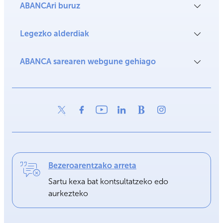
ABANCAri buruz
Legezko alderdiak
ABANCA sarearen webgune gehiago
Bezeroarentzako arreta
Sartu kexa bat kontsultatzeko edo
aurkezteko