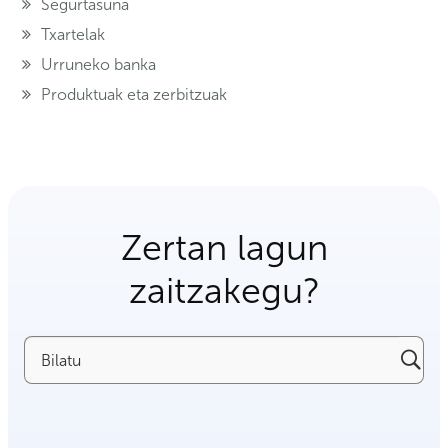
Segurtasuna
Txartelak
Urruneko banka
Produktuak eta zerbitzuak
Zertan lagun
zaitzakegu?
Bilatu