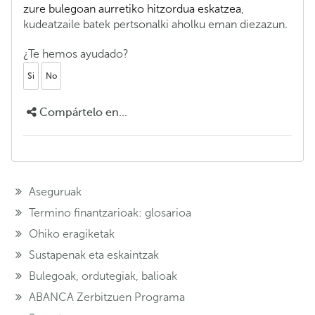
zure bulegoan aurretiko hitzordua eskatzea
,
kudeatzaile batek pertsonalki aholku eman diezazun.
¿Te hemos ayudado?
Si
No
Compártelo en...
Aseguruak
Termino finantzarioak: glosarioa
Ohiko eragiketak
Sustapenak eta eskaintzak
Bulegoak, ordutegiak, balioak
ABANCA Zerbitzuen Programa