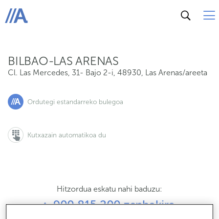
Cl. Las Mercedes, 31- Bajo 2-i, 48930, Las Arenas/areet
ABANCA
BILBAO-LAS ARENAS
Cl. Las Mercedes, 31- Bajo 2-i
,
48930
,
Las Arenas/areeta
Ordutegi estandarreko bulegoa
Kutxazain automatikoa du
Hitzordua eskatu nahi baduzu:
900 815 200 zenbakira