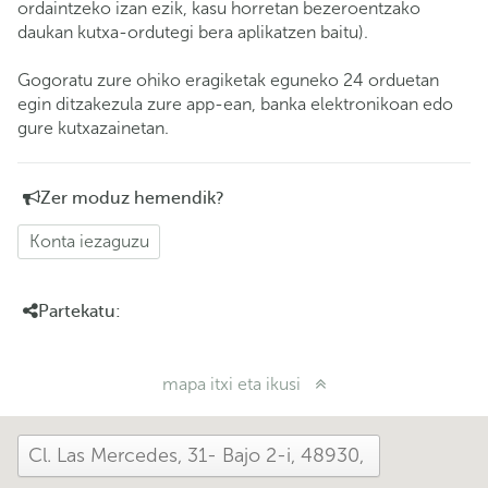
ordaintzeko izan ezik, kasu horretan bezeroentzako
daukan kutxa-ordutegi bera aplikatzen baitu).
Gogoratu zure ohiko eragiketak eguneko 24 orduetan
egin ditzakezula zure app-ean, banka elektronikoan edo
gure kutxazainetan.
Zer moduz hemendik?
Konta iezaguzu
Partekatu:
mapa itxi eta ikusi