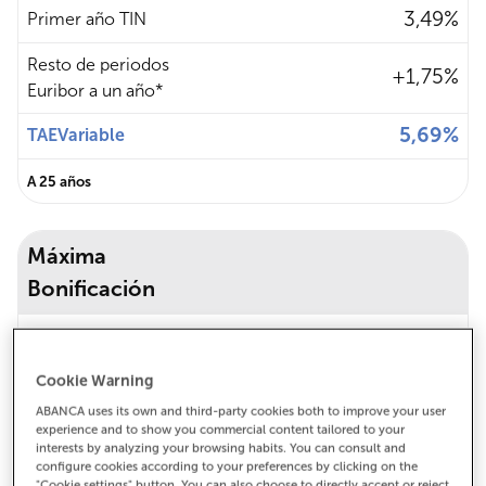
Característica
Porcentaje
3,49%
Primer año TIN
Resto de periodos
+1,75%
Euribor a un año*
5,69%
TAEVariable
A 25 años
Máxima
Bonificación
Característica
Porcentaje
2,49%
Primer año TIN
Resto de periodos
Cookie Warning
+0,75%
Euribor a un año*
ABANCA uses its own and third-party cookies both to improve your user
experience and to show you commercial content tailored to your
5,80%
interests by analyzing your browsing habits. You can consult and
TAEVariable
configure cookies according to your preferences by clicking on the
"Cookie settings" button. You can also choose to directly accept or reject