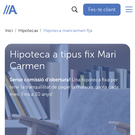
Fes-te client
ABANCA
Inici
Hipotecas
Hipoteca maricarmen fija
Hipoteca a tipus fix Mari
Carmen
Sense comissió d'obertura!
Una hipoteca fixa per
tenir la tranquil·litat de pagar la mateixa quota cada
mes. Fins a 30 anys!