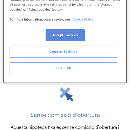
A 25 años
all cookies reported in the settings panel by clicking on the "Accept
cookies" or "Reject cookies" button.
For more information, please review our
Cookie Policy.
Accept Cookies
Avantatges principals de
la Hipoteca Fixa Mari
Cookies Settings
Carmen d'ABANCA
Reject All
Sense comissió d'obertura
Aquesta hipoteca fixa és sense comissió d'obertura i