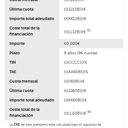
Última cuota
{{{JJ12B}}}€
Importe total adeudado
{{{KK12B}}}€
Coste total de la
(5)
{{{LL12B}}}€
financiación
Importe
60.000€
Plazo
8 años (96 cuotas)
TIN
{{{CCCC}}}%
TAE
{{{AA60B}}}%
Cuota mensual
{{{II60B}}}€
Última cuota
{{{JJ60B}}}€
Importe total adeudado
{{{KK60B}}}€
Coste total de la
(6)
{{{LL60B}}}€
financiación
La
TAE
de este préstamo está calculada bajo el supuesto de