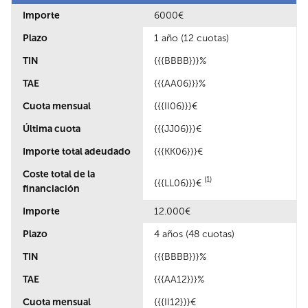
Importe
6000€
Plazo
1 año (12 cuotas)
TIN
{{{BBBB}}}%
TAE
{{{AA06}}}%
Cuota mensual
{{{II06}}}€
Última cuota
{{{JJ06}}}€
Importe total adeudado
{{{KK06}}}€
Coste total de la
(1)
{{{LL06}}}€
financiación
Importe
12.000€
Plazo
4 años (48 cuotas)
TIN
{{{BBBB}}}%
TAE
{{{AA12}}}%
Cuota mensual
{{{II12}}}€