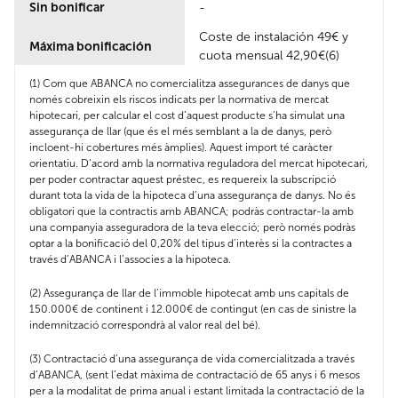
Sin bonificar
-
Coste de instalación 49€ y
Máxima bonificación
cuota mensual 42,90€(6)
(1) Com que ABANCA no comercialitza assegurances de danys que
només cobreixin els riscos indicats per la normativa de mercat
hipotecari, per calcular el cost d’aquest producte s’ha simulat una
assegurança de llar (que és el més semblant a la de danys, però
incloent-hi cobertures més àmplies). Aquest import té caràcter
orientatiu. D’acord amb la normativa reguladora del mercat hipotecari,
per poder contractar aquest préstec, es requereix la subscripció
durant tota la vida de la hipoteca d’una assegurança de danys. No és
obligatori que la contractis amb ABANCA; podràs contractar-la amb
una companyia asseguradora de la teva elecció; però només podràs
optar a la bonificació del 0,20% del tipus d’interès si la contractes a
través d’ABANCA i l’associes a la hipoteca.
(2) Assegurança de llar de l’immoble hipotecat amb uns capitals de
150.000€ de continent i 12.000€ de contingut (en cas de sinistre la
indemnització correspondrà al valor real del bé).
(3) Contractació d’una assegurança de vida comercialitzada a través
d’ABANCA, (sent l’edat màxima de contractació de 65 anys i 6 mesos
per a la modalitat de prima anual i estant limitada la contractació de la