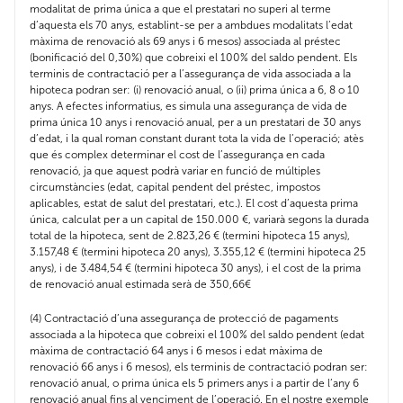
modalitat de prima única a que el prestatari no superi al terme
d’aquesta els 70 anys, establint-se per a ambdues modalitats l’edat
màxima de renovació als 69 anys i 6 mesos) associada al préstec
(bonificació del 0,30%) que cobreixi el 100% del saldo pendent. Els
terminis de contractació per a l’assegurança de vida associada a la
hipoteca podran ser: (i) renovació anual, o (ii) prima única a 6, 8 o 10
anys. A efectes informatius, es simula una assegurança de vida de
prima única 10 anys i renovació anual, per a un prestatari de 30 anys
d’edat, i la qual roman constant durant tota la vida de l’operació; atès
que és complex determinar el cost de l’assegurança en cada
renovació, ja que aquest podrà variar en funció de múltiples
circumstàncies (edat, capital pendent del préstec, impostos
aplicables, estat de salut del prestatari, etc.). El cost d’aquesta prima
única, calculat per a un capital de 150.000 €, variarà segons la durada
total de la hipoteca, sent de 2.823,26 € (termini hipoteca 15 anys),
3.157,48 € (termini hipoteca 20 anys), 3.355,12 € (termini hipoteca 25
anys), i de 3.484,54 € (termini hipoteca 30 anys), i el cost de la prima
de renovació anual estimada serà de 350,66€
(4) Contractació d’una assegurança de protecció de pagaments
associada a la hipoteca que cobreixi el 100% del saldo pendent (edat
màxima de contractació 64 anys i 6 mesos i edat màxima de
renovació 66 anys i 6 mesos), els terminis de contractació podran ser:
renovació anual, o prima única els 5 primers anys i a partir de l’any 6
renovació anual fins al venciment de l’operació. En el nostre exemple