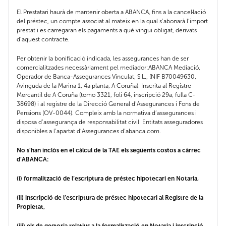
El Prestatari haurà de mantenir oberta a ABANCA, fins a la cancel·lació
del préstec, un compte associat al mateix en la qual s’abonarà l’import
prestat i es carregaran els pagaments a què vingui obligat, derivats
d’aquest contracte.
Per obtenir la bonificació indicada, les assegurances han de ser
comercialitzades necessàriament pel mediador:ABANCA Mediació,
Operador de Banca-Assegurances Vinculat, S.L., (NIF B70049630,
Avinguda de la Marina 1, 4a planta, A Coruña). Inscrita al Registre
Mercantil de A Coruña (tomo 3321, foli 64, inscripció 29a, fulla C-
38698) i al registre de la Direcció General d’Assegurances i Fons de
Pensions (OV-0044). Compleix amb la normativa d’assegurances i
disposa d’assegurança de responsabilitat civil. Entitats asseguradores
disponibles a l’apartat d’Assegurances d’abanca.com.
No s’han inclòs en el càlcul de la TAE els següents costos a càrrec
d’ABANCA:
(i) formalització de l’escriptura de préstec hipotecari en Notaria,
(ii) inscripció de l’escriptura de préstec hipotecari al Registre de la
Propietat,