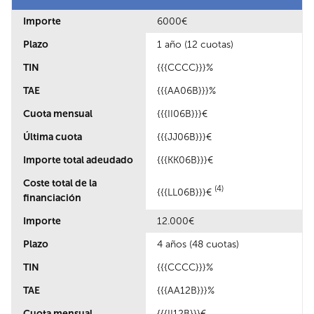
Importe
6000€
Plazo
1 año (12 cuotas)
TIN
{{{CCCC}}}%
TAE
{{{AA06B}}}%
Cuota mensual
{{{II06B}}}€
Última cuota
{{{JJ06B}}}€
Importe total adeudado
{{{KK06B}}}€
Coste total de la
(4)
{{{LL06B}}}€
financiación
Importe
12.000€
Plazo
4 años (48 cuotas)
TIN
{{{CCCC}}}%
TAE
{{{AA12B}}}%
Cuota mensual
{{{II12B}}}€