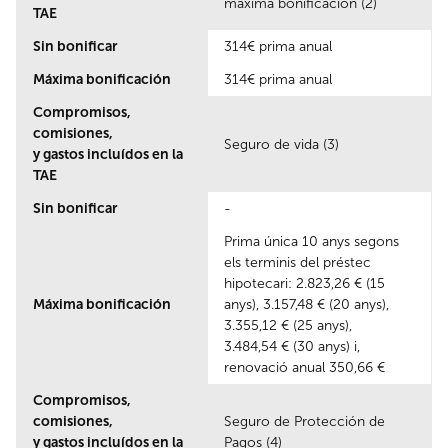
máxima bonificación (2)
TAE
Sin bonificar
314€ prima anual
Máxima bonificación
314€ prima anual
Compromisos,
comisiones,
Seguro de vida (3)
y gastos incluídos en la
TAE
Sin bonificar
-
Prima única 10 anys segons
els terminis del préstec
hipotecari: 2.823,26 € (15
Máxima bonificación
anys), 3.157,48 € (20 anys),
3.355,12 € (25 anys),
3.484,54 € (30 anys) i,
renovació anual 350,66 €
Compromisos,
comisiones,
Seguro de Protección de
y gastos incluídos en la
Pagos (4)