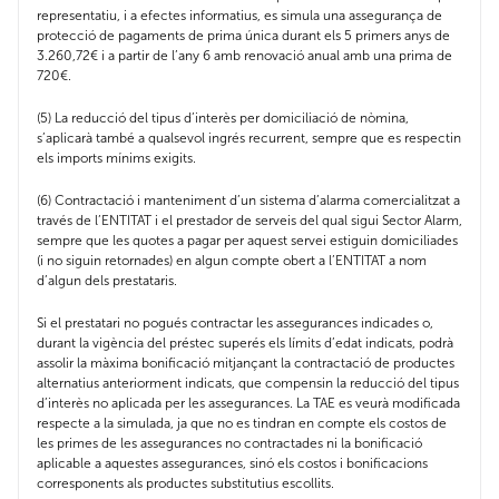
representatiu, i a efectes informatius, es simula una assegurança de
protecció de pagaments de prima única durant els 5 primers anys de
3.260,72€ i a partir de l’any 6 amb renovació anual amb una prima de
720€.
(5) La reducció del tipus d’interès per domiciliació de nòmina,
s’aplicarà també a qualsevol ingrés recurrent, sempre que es respectin
els imports mínims exigits.
(6) Contractació i manteniment d’un sistema d’alarma comercialitzat a
través de l’ENTITAT i el prestador de serveis del qual sigui Sector Alarm,
sempre que les quotes a pagar per aquest servei estiguin domiciliades
(i no siguin retornades) en algun compte obert a l’ENTITAT a nom
d’algun dels prestataris.
Si el prestatari no pogués contractar les assegurances indicades o,
durant la vigència del préstec superés els límits d’edat indicats, podrà
assolir la màxima bonificació mitjançant la contractació de productes
alternatius anteriorment indicats, que compensin la reducció del tipus
d’interès no aplicada per les assegurances. La TAE es veurà modificada
respecte a la simulada, ja que no es tindran en compte els costos de
les primes de les assegurances no contractades ni la bonificació
aplicable a aquestes assegurances, sinó els costos i bonificacions
corresponents als productes substitutius escollits.