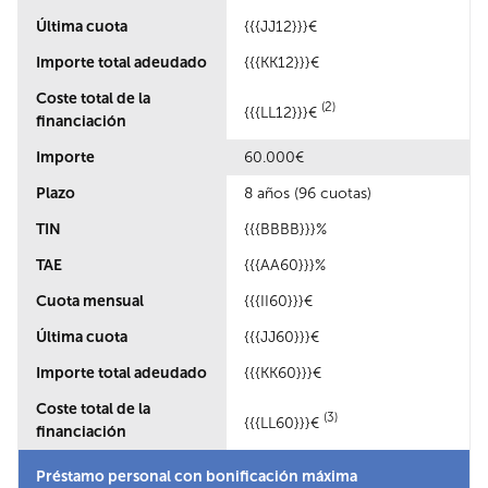
Última cuota
{{{JJ12}}}€
Importe total adeudado
{{{KK12}}}€
Coste total de la
(2)
{{{LL12}}}€
financiación
Importe
60.000€
Plazo
8 años (96 cuotas)
TIN
{{{BBBB}}}%
TAE
{{{AA60}}}%
Cuota mensual
{{{II60}}}€
Última cuota
{{{JJ60}}}€
Importe total adeudado
{{{KK60}}}€
Coste total de la
(3)
{{{LL60}}}€
financiación
Préstamo personal con bonificación máxima