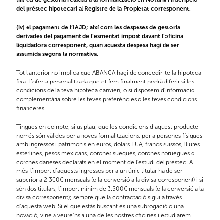
(iii) els de gestoria relatius a la formalització en Notaria i inscripció
del préstec hipotecari al Registre de la Propietat corresponent,
(iv) el pagament de l’IAJD; així com les despeses de gestoria
derivades del pagament de l’esmentat impost davant l’oficina
liquidadora corresponent, quan aquesta despesa hagi de ser
assumida segons la normativa.
Tot l’anterior no implica que ABANCA hagi de concedir-te la hipoteca
fixa. L’oferta personalitzada que et fem finalment podrà diferir si les
condicions de la teva hipoteca canvien, o si disposem d’informació
complementària sobre les teves preferències o les teves condicions
financeres.
Tingues en compte, si us plau, que les condicions d’aquest producte
només són vàlides per a noves formalitzacions, per a persones físiques
amb ingressos i patrimonis en euros, dòlars EUA, francs suïssos, lliures
esterlines, pesos mexicans, corones sueques, corones noruegues o
corones daneses declarats en el moment de l’estudi del préstec. A
més, l’import d’aquests ingressos per a un únic titular ha de ser
superior a 2.300€ mensuals (o la conversió a la divisa corresponent) i si
són dos titulars, l’import mínim de 3.500€ mensuals (o la conversió a la
divisa corresponent); sempre que la contractació sigui a través
d’aquesta web. Si el que estàs buscant és una subrogació o una
novació, vine a veure’ns a una de les nostres oficines i estudiarem