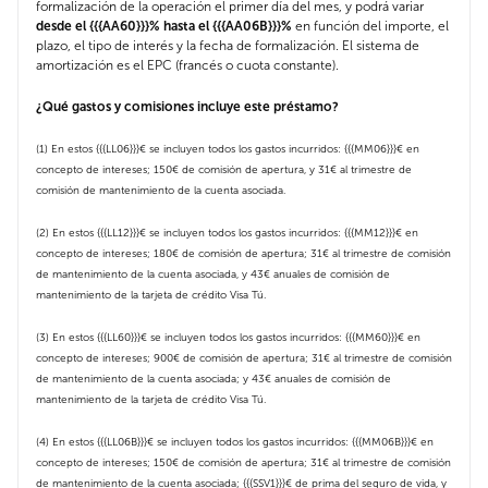
formalización de la operación el primer día del mes, y podrá variar
desde el {{{AA60}}}% hasta el {{{AA06B}}}%
en función del importe, el
plazo, el tipo de interés y la fecha de formalización. El sistema de
amortización es el EPC (francés o cuota constante).
¿Qué gastos y comisiones incluye este préstamo?
(1) En estos {{{LL06}}}€ se incluyen todos los gastos incurridos: {{{MM06}}}€ en
concepto de intereses; 150€ de comisión de apertura, y 31€ al trimestre de
comisión de mantenimiento de la cuenta asociada.
(2) En estos {{{LL12}}}€ se incluyen todos los gastos incurridos: {{{MM12}}}€ en
concepto de intereses; 180€ de comisión de apertura; 31€ al trimestre de comisión
de mantenimiento de la cuenta asociada, y 43€ anuales de comisión de
mantenimiento de la tarjeta de crédito Visa Tú.
(3) En estos {{{LL60}}}€ se incluyen todos los gastos incurridos: {{{MM60}}}€ en
concepto de intereses; 900€ de comisión de apertura; 31€ al trimestre de comisión
de mantenimiento de la cuenta asociada; y 43€ anuales de comisión de
mantenimiento de la tarjeta de crédito Visa Tú.
(4) En estos {{{LL06B}}}€ se incluyen todos los gastos incurridos: {{{MM06B}}}€ en
concepto de intereses; 150€ de comisión de apertura; 31€ al trimestre de comisión
de mantenimiento de la cuenta asociada; {{{SSV1}}}€ de prima del seguro de vida, y