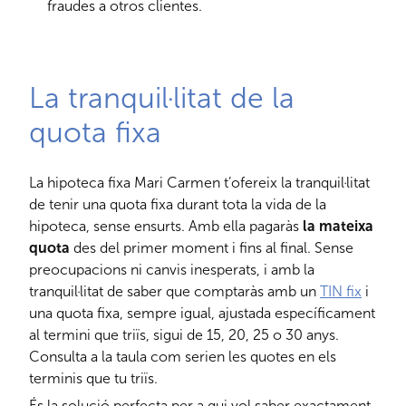
fraudes a otros clientes.
La tranquil·litat de la
quota fixa
La hipoteca fixa Mari Carmen t’ofereix la tranquil·litat
de tenir una quota fixa durant tota la vida de la
hipoteca, sense ensurts. Amb ella pagaràs
la mateixa
quota
des del primer moment i fins al final. Sense
preocupacions ni canvis inesperats, i amb la
tranquil·litat de saber que comptaràs amb un
TIN fix
i
una quota fixa, sempre igual, ajustada específicament
al termini que triïs, sigui de 15, 20, 25 o 30 anys.
Consulta a la taula com serien les quotes en els
terminis que tu triïs.
És la solució perfecta per a qui vol saber exactament