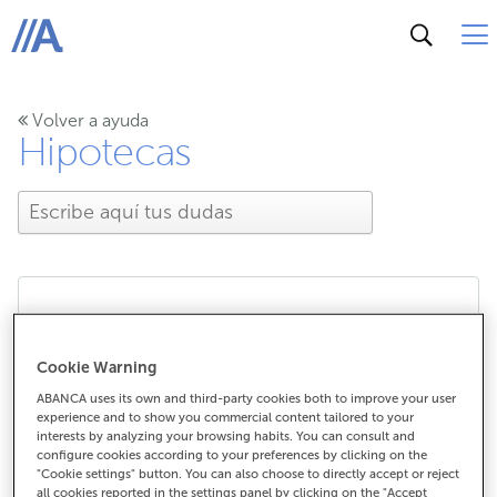
ABANCA
Volver a ayuda
Hipotecas
¿Buscas una hipoteca
Cookie Warning
con cuotas estables?
ABANCA uses its own and third-party cookies both to improve your user
experience and to show you commercial content tailored to your
interests by analyzing your browsing habits. You can consult and
configure cookies according to your preferences by clicking on the
"Cookie settings" button. You can also choose to directly accept or reject
¿Buscas una hipoteca con cuotas
all cookies reported in the settings panel by clicking on the "Accept