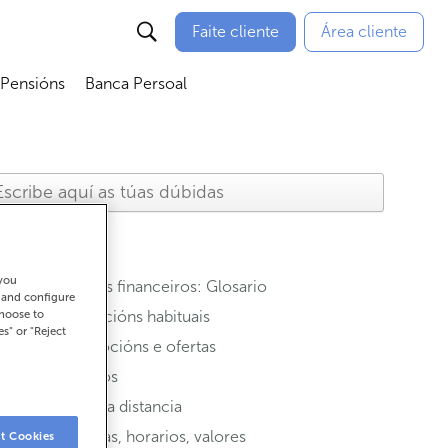
Faite cliente
Área cliente
 Pensións
Banca Persoal
menú
Abrir submenú
Abrir submenú
 you
Termos financeiros: Glosario
t and configure
choose to
Operacións habituais
es" or "Reject
Promocións e ofertas
Seguros
Banca a distancia
Oficinas, horarios, valores
t Cookies