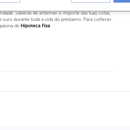
 túa prioridade é a estabilidade, a nosa modalidade fixa
ridade. Saberás de antemán o importe das túas cotas,
de xuro durante toda a vida do préstamo. Para coñecer
 páxina de
Hipoteca Fixa
.