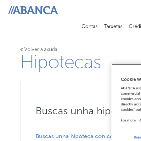
ABANCA
Contas
Tarxetas
Crédi
Abrir submenú
Abrir 
Volver a axuda
Hipotecas
Cookie W
ABANCA uses
commercial 
cookies acco
directly acc
Buscas unha hipoteca 
cookies" bu
For more in
Buscas unha hipoteca con cotas establ
Reje