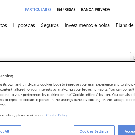
PARTICULARES
EMPRESAS
BANCA PRIVADA
tos
Hipotecas
Seguros
Investimento e bolsa
Plans de
submenú
Abrir submenú
Abrir submenú
Abrir submenú
Abrir sub
arning
 its own and third-party cookies both to improve your user experience and to show
content tailored to your interests by analyzing your browsing habits. You can consul
rding to your preferences by clicking on the "Cookie settings" button. You can also 
ept or reject all cookies reported in the settings panel by clicking on the "Accept cooki
con cotas estables?
tton.
formation, please review our
Cookie Policy.
es?
ct All
Cookies Settings
Accep