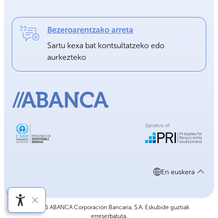
Bezeroarentzako arreta
Sartu kexa bat kontsultatzeko edo
aurkezteko
En euskera
©2026 ABANCA Corporación Bancaria, S.A. Eskubide guztiak
erreserbatuta.