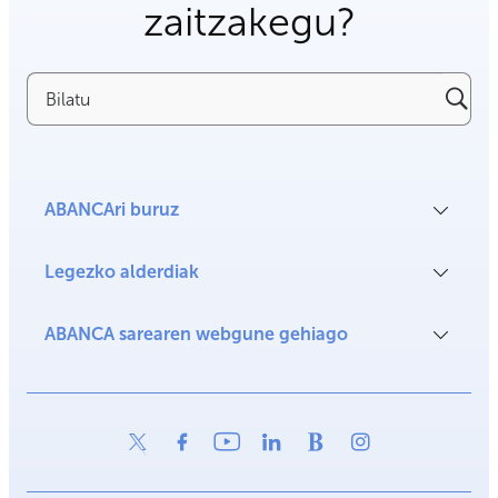
zaitzakegu?
Bilatu
ABANCAri buruz
Legezko alderdiak
ABANCA sarearen webgune gehiago