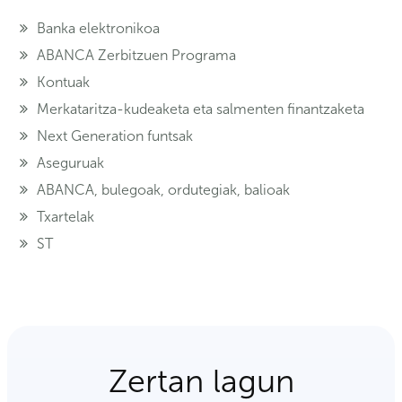
Banka elektronikoa
ABANCA Zerbitzuen Programa
Kontuak
Merkataritza-kudeaketa eta salmenten finantzaketa
Next Generation funtsak
Aseguruak
ABANCA, bulegoak, ordutegiak, balioak
Txartelak
ST
Zertan lagun