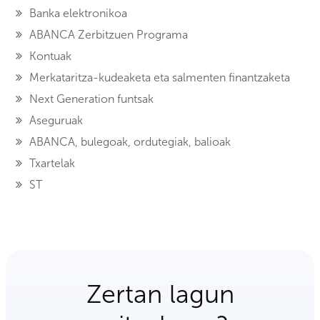
Banka elektronikoa
ABANCA Zerbitzuen Programa
Kontuak
Merkataritza-kudeaketa eta salmenten finantzaketa
Next Generation funtsak
Aseguruak
ABANCA, bulegoak, ordutegiak, balioak
Txartelak
ST
Zertan lagun