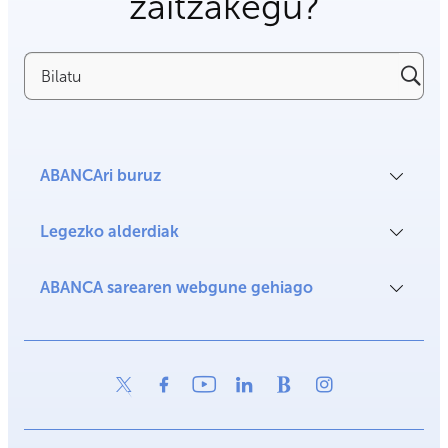
zaitzakegu?
Bilatu
ABANCAri buruz
Legezko alderdiak
ABANCA sarearen webgune gehiago