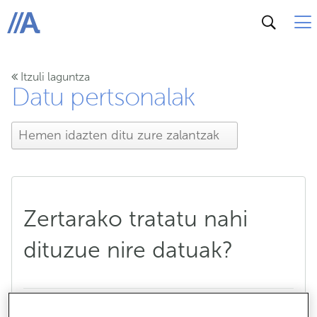
ABANCA
Itzuli laguntza
Datu pertsonalak
Zertarako tratatu nahi
dituzue nire datuak?
Zertarako tratatu nahi dituzue nire