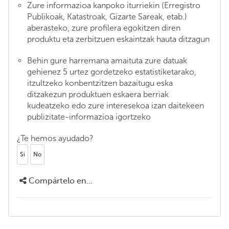
Zure informazioa kanpoko iturriekin (Erregistro
Publikoak, Katastroak, Gizarte Sareak, etab.)
aberasteko, zure profilera egokitzen diren
produktu eta zerbitzuen eskaintzak hauta ditzagun
Behin gure harremana amaituta zure datuak
gehienez 5 urtez gordetzeko estatistiketarako,
itzultzeko konbentzitzen bazaitugu eska
ditzakezun produktuen eskaera berriak
kudeatzeko edo zure interesekoa izan daitekeen
publizitate-informazioa igortzeko
¿Te hemos ayudado?
Si
No
Compártelo en...