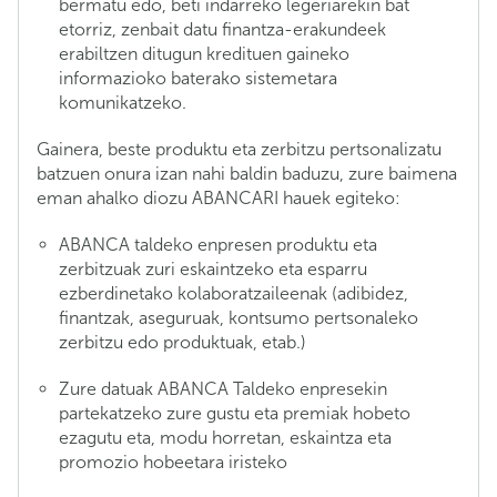
bermatu edo, beti indarreko legeriarekin bat
etorriz, zenbait datu finantza-erakundeek
erabiltzen ditugun kredituen gaineko
informazioko baterako sistemetara
komunikatzeko.
Gainera, beste produktu eta zerbitzu pertsonalizatu
batzuen onura izan nahi baldin baduzu, zure baimena
eman ahalko diozu ABANCARI hauek egiteko:
ABANCA taldeko enpresen produktu eta
zerbitzuak zuri eskaintzeko eta esparru
ezberdinetako kolaboratzaileenak (adibidez,
finantzak, aseguruak, kontsumo pertsonaleko
zerbitzu edo produktuak, etab.)
Zure datuak ABANCA Taldeko enpresekin
partekatzeko zure gustu eta premiak hobeto
ezagutu eta, modu horretan, eskaintza eta
promozio hobeetara iristeko