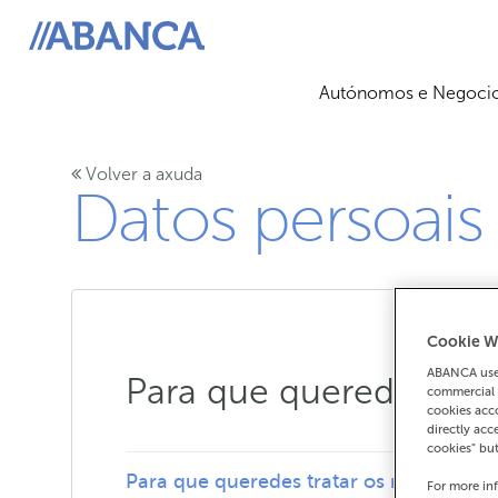
ABANCA
Autónomos e Negoci
Volver a axuda
Datos persoais
Cookie W
ABANCA uses
Para que queredes tra
commercial 
cookies acco
directly acc
cookies" bu
Para que queredes tratar os meus datos
For more in