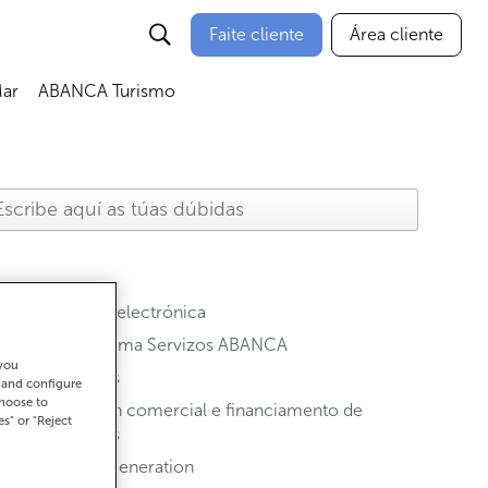
Faite cliente
Área cliente
ar
ABANCA Turismo
Banca electrónica
Programa Servizos ABANCA
 you
Contas
t and configure
choose to
Xestión comercial e financiamento de
es" or "Reject
vendas
Next Generation