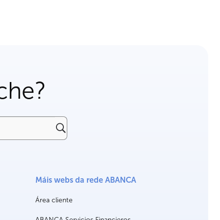
che?
Máis webs da rede ABANCA
Área cliente
ABANCA Servicios Financieros