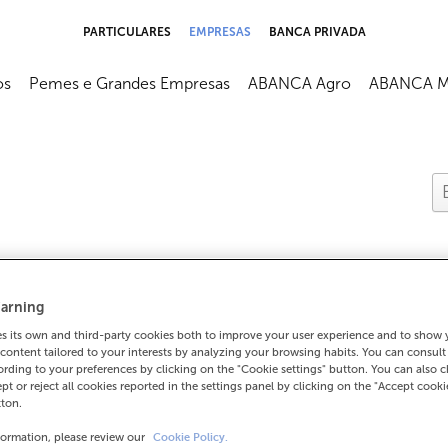
PARTICULARES
EMPRESAS
BANCA PRIVADA
os
Pemes e Grandes Empresas
ABANCA Agro
ABANCA M
arning
 its own and third-party cookies both to improve your user experience and to show
tar os meus datos?
content tailored to your interests by analyzing your browsing habits. You can consul
rding to your preferences by clicking on the "Cookie settings" button. You can also 
ept or reject all cookies reported in the settings panel by clicking on the "Accept cooki
tton.
?
formation, please review our
Cookie Policy.