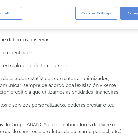
sos clientes, e por iso utilizaremos os teus datos
ct All
Cookies Settings
Accep
 que nos solicites ou teñas contratados
 que debemos observar
 túa identidade
lten realmente do teu interese
ón de estudos estatísticos con datos anonimizados,
omunicar, sempre de acordo coa lexislación vixente,
ón crediticia que utilizamos as entidades financeiras
tos e servizos personalizados, poderás prestar o teu
as do Grupo ABANCA e de colaboradores de diversos
guros, de servizos e produtos de consumo persoal, etc.)