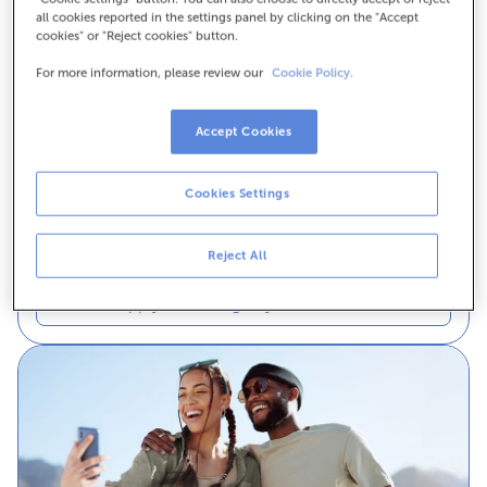
all cookies reported in the settings panel by clicking on the "Accept
Youth Account with Payroll
cookies" or "Reject cookies" button.
For more information, please review our
Cookie Policy.
If you are between 18 and 34 years old.
Up to
€500
for bringing your salary
Accept Cookies
Tú NX card with no currency exchange fees
An app to manage your money
Cookies Settings
Reject All
Advantages of the Young Payroll Account
Apply for Young Payroll Account