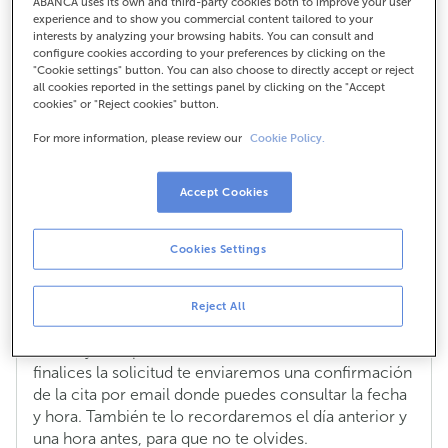
ABANCA uses its own and third-party cookies both to improve your user
experience and to show you commercial content tailored to your
¿Para qué puedo solicitar una cita
interests by analyzing your browsing habits. You can consult and
previa con mi gestor?
configure cookies according to your preferences by clicking on the
"Cookie settings" button. You can also choose to directly accept or reject
Puedes pedir una cita para informarte o solicitar
all cookies reported in the settings panel by clicking on the "Accept
cookies" or "Reject cookies" button.
productos que te interesen, como préstamos,
tarjetas, seguros, entre otros. Además, también
For more information, please review our
Cookie Policy.
puedes pedir una cita previa para gestionar trámites
relacionados con productos que ya tienes
Accept Cookies
contratados, especialmente si necesitas hacer
cambios por situaciones especiales. Por ejemplo,
para tramitar una herencia o actualizar
Cookies Settings
autorizaciones de cuenta porque tu hijo ha
alcanzado la mayoría de edad.
Reject All
Si te interesa solicitar una cita previa, pulsa en
este
enlace
y te explicamos cómo hacerlo. Una vez
finalices la solicitud te enviaremos una confirmación
de la cita por email donde puedes consultar la fecha
y hora. También te lo recordaremos el día anterior y
una hora antes, para que no te olvides.