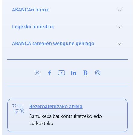
ABANCAri buruz
Legezko alderdiak
ABANCA sarearen webgune gehiago
Bezeroarentzako arreta
Sartu kexa bat kontsultatzeko edo
aurkezteko