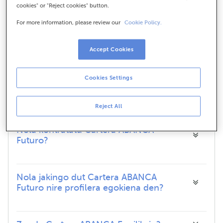
cookies" or "Reject cookies" button.
For more information, please review our
Cookie Policy.
Nori zuzenduta dago Cartera ABANCA
Futuro?
Accept Cookies
Cookies Settings
Zer ezaugarri ditu Cartera ABANCA
Futurok?
Reject All
Nola kontratatu Cartera ABANCA
Futuro?
Nola jakingo dut Cartera ABANCA
Futuro nire profilera egokiena den?