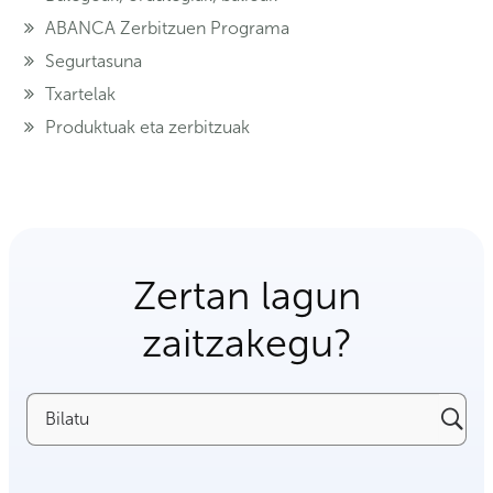
ABANCA Zerbitzuen Programa
Segurtasuna
Txartelak
Produktuak eta zerbitzuak
Zertan lagun
zaitzakegu?
Bilatu