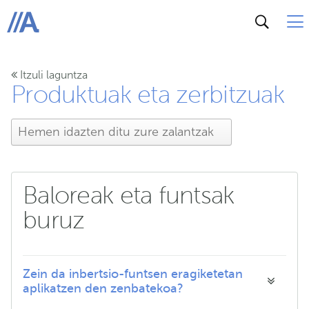
ABANCA
Itzuli laguntza
Produktuak eta zerbitzuak
Baloreak eta funtsak
buruz
Zein da inbertsio-funtsen eragiketetan
aplikatzen den zenbatekoa?