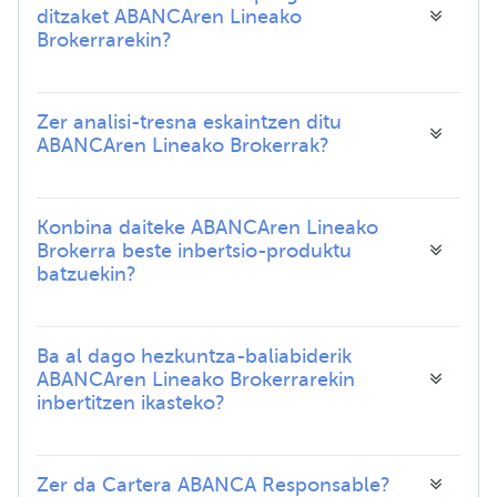
ditzaket ABANCAren Lineako
Brokerrarekin?
Zer analisi-tresna eskaintzen ditu
ABANCAren Lineako Brokerrak?
Konbina daiteke ABANCAren Lineako
Brokerra beste inbertsio-produktu
batzuekin?
Ba al dago hezkuntza-baliabiderik
ABANCAren Lineako Brokerrarekin
inbertitzen ikasteko?
Zer da Cartera ABANCA Responsable?