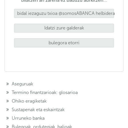
Bilatzen ari zarena ez baduzu aurkitzen...
bidal iezaguzu txioa @somosABANCA helbidera
Idatzi zure galderak
bulegora etorri
Aseguruak
Termino finantzarioak: glosarioa
Ohiko eragiketak
Sustapenak eta eskaintzak
Urruneko banka
Bulegoak, ordutegiak, balioak