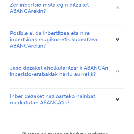
Zer inbertsio mota egin ditzaket
ABANCArekin?
Posible al da inbertitzea eta nire
inbertsioak mugikorretik kudeatzea
ABANCArekin?
Jaso dezaket aholkularitzarik ABANCAn
inbertsio-erabakiak hartu aurretik?
Inber dezaket nazioarteko hainbat
merkatutan ABANCAtik?