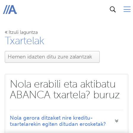
ABANCA
Itzuli laguntza
Txartelak
Nola erabili eta aktibatu
ABANCA txartela? buruz
Nola gerora ditzaket nire kreditu-
txartelarekin egiten ditudan erosketak?