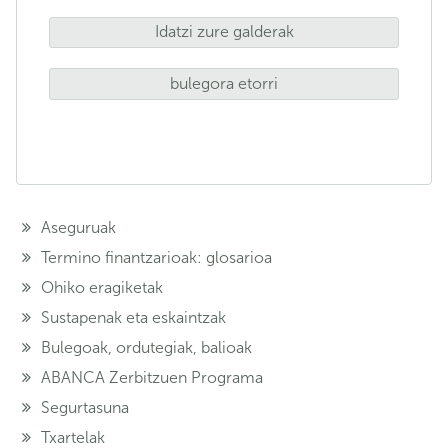
Idatzi zure galderak
bulegora etorri
Aseguruak
Termino finantzarioak: glosarioa
Ohiko eragiketak
Sustapenak eta eskaintzak
Bulegoak, ordutegiak, balioak
ABANCA Zerbitzuen Programa
Segurtasuna
Txartelak