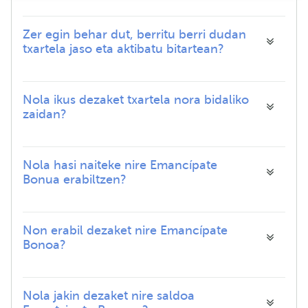
Zer egin behar dut, berritu berri dudan
txartela jaso eta aktibatu bitartean?
Nola ikus dezaket txartela nora bidaliko
zaidan?
Nola hasi naiteke nire Emancípate
Bonua erabiltzen?
Non erabil dezaket nire Emancípate
Bonoa?
Nola jakin dezaket nire saldoa