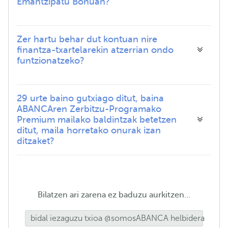
Emantzipatu Bonuan?
Zer hartu behar dut kontuan nire
finantza-txartelarekin atzerrian ondo
funtzionatzeko?
29 urte baino gutxiago ditut, baina
ABANCAren Zerbitzu-Programako
Premium mailako baldintzak betetzen
ditut, maila horretako onurak izan
ditzaket?
Bilatzen ari zarena ez baduzu aurkitzen...
bidal iezaguzu txioa @somosABANCA helbidera