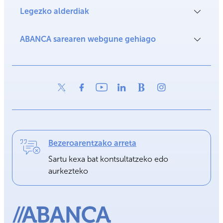
Legezko alderdiak
ABANCA sarearen webgune gehiago
Bezeroarentzako arreta
Sartu kexa bat kontsultatzeko edo
aurkezteko