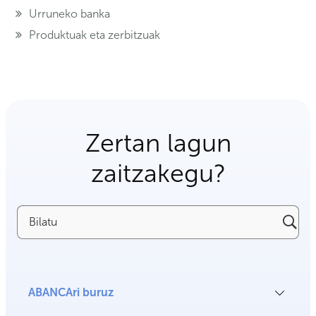
Urruneko banka
Produktuak eta zerbitzuak
Zertan lagun
zaitzakegu?
Bilatu
ABANCAri buruz