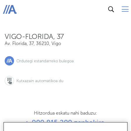
Av. Florida, 37, 36210, Vigo
ABANCA
VIGO-FLORIDA, 37
Av. Florida, 37
,
36210
,
Vigo
Ordutegi estandarreko bulegoa
Kutxazain automatikoa du
Hitzordua eskatu nahi baduzu:
900 815 200 zenbakira