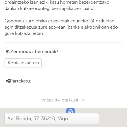
ordaintzeko izan ezik, kasu horretan bezeroentzako
daukan kutxa-ordutegi bera aplikatzen baitu).
Gogoratu zure ohiko eragiketak eguneko 24 orduetan
egin ditzakezula zure app-ean, banka elektronikoan edo
gure kutxazainetan.
Zer moduz hemendik?
Konta iezaguzu
Partekatu:
mapa itxi eta ikusi