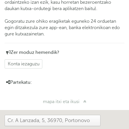
ordaintzeko izan ezik, kasu horretan bezeroentzako
daukan kutxa-ordutegi bera aplikatzen baitu).
Gogoratu zure ohiko eragiketak eguneko 24 orduetan
egin ditzakezula zure app-ean, banka elektronikoan edo
gure kutxazainetan.
Zer moduz hemendik?
Konta iezaguzu
Partekatu:
mapa itxi eta ikusi