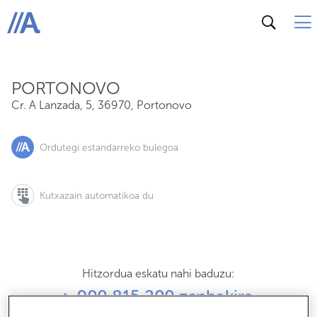
Cr. A Lanzada, 5, 36970, Portonovo
ABANCA
PORTONOVO
Cr. A Lanzada, 5
,
36970
,
Portonovo
Ordutegi estandarreko bulegoa
Kutxazain automatikoa du
Hitzordua eskatu nahi baduzu:
900 815 200 zenbakira