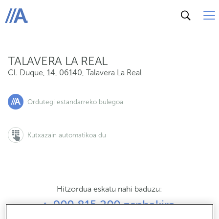
Cl. Duque, 14, 06140, Talavera La Real
ABANCA
TALAVERA LA REAL
Cl. Duque, 14
,
06140
,
Talavera La Real
Ordutegi estandarreko bulegoa
Kutxazain automatikoa du
Hitzordua eskatu nahi baduzu:
900 815 200 zenbakira