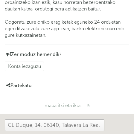
ordaintzeko izan ezik, kasu horretan bezeroentzako
daukan kutxa-ordutegi bera aplikatzen baitu).
Gogoratu zure ohiko eragiketak eguneko 24 orduetan
egin ditzakezula zure app-ean, banka elektronikoan edo
gure kutxazainetan.
Zer moduz hemendik?
Konta iezaguzu
Partekatu:
mapa itxi eta ikusi