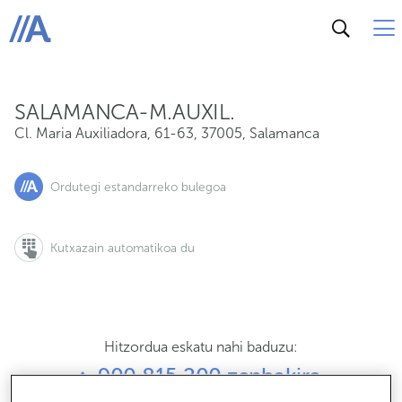
Cl. Maria Auxiliadora, 61-63, 37005, Salamanca
ABANCA
SALAMANCA-M.AUXIL.
Cl. Maria Auxiliadora, 61-63
,
37005
,
Salamanca
Ordutegi estandarreko bulegoa
Kutxazain automatikoa du
Hitzordua eskatu nahi baduzu:
900 815 200 zenbakira