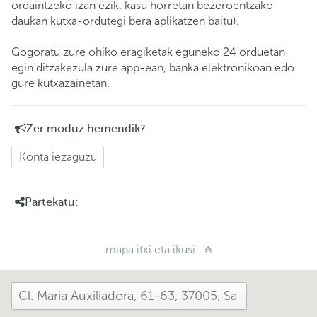
ordaintzeko izan ezik, kasu horretan bezeroentzako
daukan kutxa-ordutegi bera aplikatzen baitu).
Gogoratu zure ohiko eragiketak eguneko 24 orduetan
egin ditzakezula zure app-ean, banka elektronikoan edo
gure kutxazainetan.
Zer moduz hemendik?
Konta iezaguzu
Partekatu:
mapa itxi eta ikusi