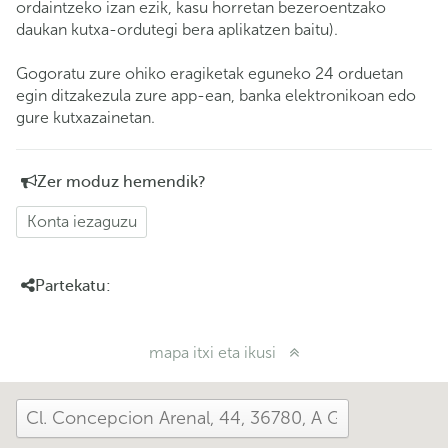
ordaintzeko izan ezik, kasu horretan bezeroentzako
daukan kutxa-ordutegi bera aplikatzen baitu).
Gogoratu zure ohiko eragiketak eguneko 24 orduetan
egin ditzakezula zure app-ean, banka elektronikoan edo
gure kutxazainetan.
Zer moduz hemendik?
Konta iezaguzu
Partekatu:
mapa itxi eta ikusi