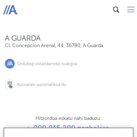
Cl. Concepcion Arenal, 44, 36780, A Guarda
ABANCA
A GUARDA
Cl. Concepcion Arenal, 44
,
36780
,
A Guarda
Ordutegi estandarreko bulegoa
Kutxazain automatikoa du
Hitzordua eskatu nahi baduzu:
900 815 200 zenbakira