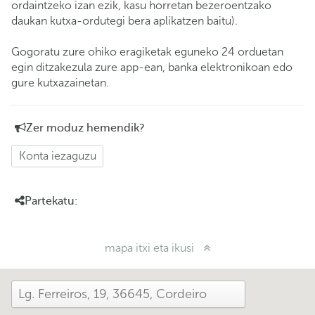
ordaintzeko izan ezik, kasu horretan bezeroentzako
daukan kutxa-ordutegi bera aplikatzen baitu).
Gogoratu zure ohiko eragiketak eguneko 24 orduetan
egin ditzakezula zure app-ean, banka elektronikoan edo
gure kutxazainetan.
Zer moduz hemendik?
Konta iezaguzu
Partekatu:
mapa itxi eta ikusi