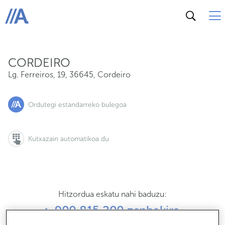
Lg. Ferreiros, 19, 36645, Cordeiro
ABANCA
CORDEIRO
Lg. Ferreiros, 19
,
36645
,
Cordeiro
Ordutegi estandarreko bulegoa
Kutxazain automatikoa du
Hitzordua eskatu nahi baduzu:
900 815 200 zenbakira