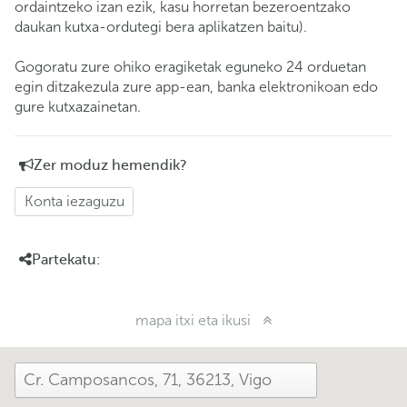
ordaintzeko izan ezik, kasu horretan bezeroentzako
daukan kutxa-ordutegi bera aplikatzen baitu).
Gogoratu zure ohiko eragiketak eguneko 24 orduetan
egin ditzakezula zure app-ean, banka elektronikoan edo
gure kutxazainetan.
Zer moduz hemendik?
Konta iezaguzu
Partekatu:
mapa itxi eta ikusi