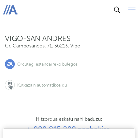
Cr. Camposancos, 71, 36213, Vigo
ABANCA
VIGO-SAN ANDRES
Cr. Camposancos, 71
,
36213
,
Vigo
Ordutegi estandarreko bulegoa
Kutxazain automatikoa du
Hitzordua eskatu nahi baduzu:
900 815 200 zenbakira