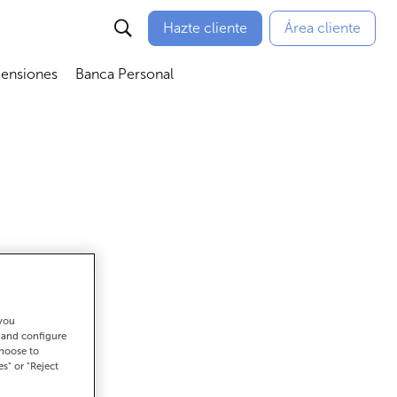
Hazte cliente
Área cliente
Pensiones
Banca Personal
nú
Abrir submenú
Abrir submenú
 you
t and configure
choose to
es" or "Reject