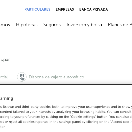
PARTICULARES
EMPRESAS
BANCA PRIVADA
amos
Hipotecas
Seguros
Inversión y bolsa
Planes de 
submenú
Abrir submenú
Abrir submenú
Abrir submenú
Abrir subme
upar
rcial
Dispone de cajero automático
arning
 its own and third-party cookies both to improve your user experience and to show
982501071
content tailored to your interests by analyzing your browsing habits. You can consul
Cómo llegar
rding to your preferences by clicking on the "Cookie settings" button. You can also 
ept or reject all cookies reported in the settings panel by clicking on the "Accept cooki
tton.