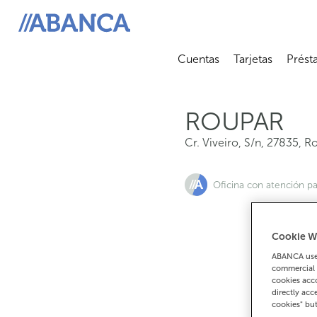
Cr. Viveiro, S/n, 27835, Roupar
ABANCA
Cuentas
Tarjetas
Prést
Abrir submenú
Abrir 
ROUPAR
Cr. Viveiro, S/n
,
27835
,
Ro
Oficina con atención pa
Cookie W
ABANCA uses
commercial 
cookies acco
directly acc
cookies" bu