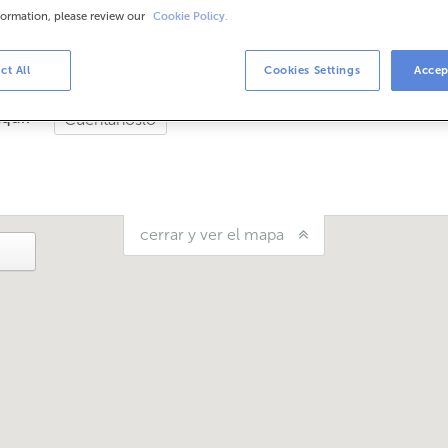
formation, please review our
Cookie Policy.
arios
ocer el horario puedes llamar a la oficina.
ct All
Cookies Settings
Accep
aquí?
Cuéntanoslo
cerrar y ver el mapa