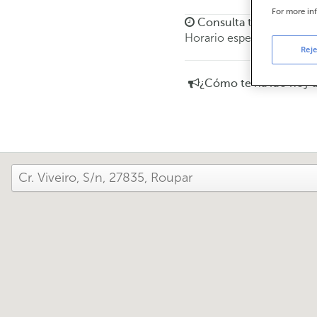
For more in
Consulta todos los hor
Horario especial. Para con
Reje
¿Cómo te ha ido hoy 