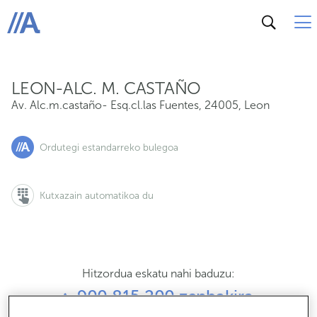
Av. Alc.m.castaño- Esq.cl.las Fuentes, 24005, Leon
ABANCA
LEON-ALC. M. CASTAÑO
Av. Alc.m.castaño- Esq.cl.las Fuentes
,
24005
,
Leon
Ordutegi estandarreko bulegoa
Kutxazain automatikoa du
Hitzordua eskatu nahi baduzu:
900 815 200 zenbakira