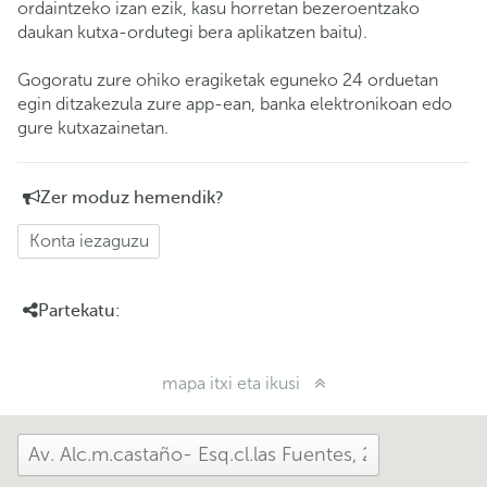
ordaintzeko izan ezik, kasu horretan bezeroentzako
daukan kutxa-ordutegi bera aplikatzen baitu).
Gogoratu zure ohiko eragiketak eguneko 24 orduetan
egin ditzakezula zure app-ean, banka elektronikoan edo
gure kutxazainetan.
Zer moduz hemendik?
Konta iezaguzu
Partekatu:
mapa itxi eta ikusi