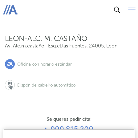
Av. Alc.m.castaño- Esq.cl.las Fuentes, 24005, Leon
ABANCA
LEON-ALC. M. CASTAÑO
Av. Alc.m.castaño- Esq.cl.las Fuentes
,
24005
,
Leon
Oficina con horario estándar
Dispón de caixeiro automático
Se queres pedir cita:
900 815 200