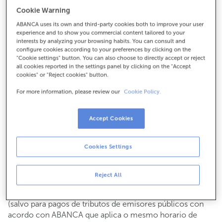
Para todo o demais:
Cookie Warning
987210660
ABANCA uses its own and third-party cookies both to improve your user
experience and to show you commercial content tailored to your
interests by analyzing your browsing habits. You can consult and
configure cookies according to your preferences by clicking on the
Como chegar
"Cookie settings" button. You can also choose to directly accept or reject
all cookies reported in the settings panel by clicking on the "Accept
cookies" or "Reject cookies" button.
For more information, please review our
Cookie Policy.
Consulta todos os horarios
Xestións comerciais
De luns a venres de
8:15 a 14:00.
Accept Cookies
Podes pedir
cita previa
e atenderémoste o día e hora que
escollas
Cookies Settings
Operacións con efectivo
Clientes: de luns a venres de 8:15 a 11:00
Reject All
Se non eres cliente, o horario de caixa será os
martes e
de cada mes de 08:15 a 11:00
xoves do 6 ao 24
(salvo para pagos de tributos de emisores públicos con
acordo con ABANCA que aplica o mesmo horario de