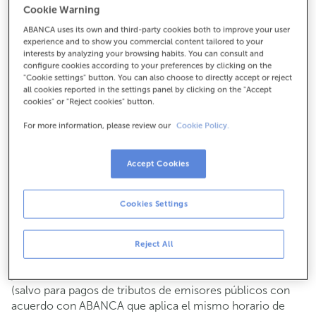
Cookie Warning
Para todo lo demás:
ABANCA uses its own and third-party cookies both to improve your user
982289010
experience and to show you commercial content tailored to your
interests by analyzing your browsing habits. You can consult and
configure cookies according to your preferences by clicking on the
Cómo llegar
"Cookie settings" button. You can also choose to directly accept or reject
all cookies reported in the settings panel by clicking on the "Accept
cookies" or "Reject cookies" button.
For more information, please review our
Cookie Policy.
Consulta todos los horarios
Gestiones comerciales
Accept Cookies
De lunes a viernes de
8:15 a 14:00.
Puedes pedir
cita previa
y te atenderemos el día y hora
que elijas.
Cookies Settings
Operaciones con efectivo
Clientes: de lunes a viernes de 8:15 a 11:00
Reject All
Si no eres cliente, el horario de caja será los
martes y
de cada mes de 08:15 a 11:00
jueves del 6 al 24
(salvo para pagos de tributos de emisores públicos con
acuerdo con ABANCA que aplica el mismo horario de