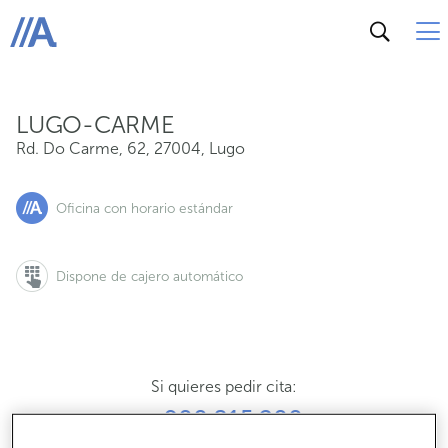
Rd. Do Carme, 62, 27004, Lugo
ABANCA
LUGO-CARME
Rd. Do Carme, 62
,
27004
,
Lugo
Oficina con horario estándar
Dispone de cajero automático
Si quieres pedir cita:
900 815 200