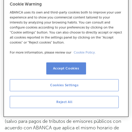
Cookie Warning
Para todo lo demás:
ABANCA uses its own and third-party cookies both to improve your user
981830411
experience and to show you commercial content tailored to your
interests by analyzing your browsing habits. You can consult and
configure cookies according to your preferences by clicking on the
Cómo llegar
"Cookie settings" button. You can also choose to directly accept or reject
all cookies reported in the settings panel by clicking on the "Accept
cookies" or "Reject cookies" button.
For more information, please review our
Cookie Policy.
Consulta todos los horarios
Gestiones comerciales
Accept Cookies
De lunes a viernes de
8:15 a 14:00.
Puedes pedir
cita previa
y te atenderemos el día y hora
que elijas.
Cookies Settings
Operaciones con efectivo
Clientes: de lunes a viernes de 8:15 a 11:00
Reject All
Si no eres cliente, el horario de caja será los
martes y
de cada mes de 08:15 a 11:00
jueves del 6 al 24
(salvo para pagos de tributos de emisores públicos con
acuerdo con ABANCA que aplica el mismo horario de