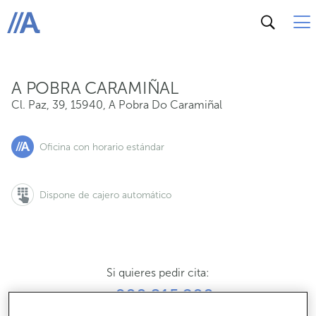
Cl. Paz, 39, 15940, A Pobra Do Caramiñal
ABANCA
A POBRA CARAMIÑAL
Cl. Paz, 39
,
15940
,
A Pobra Do Caramiñal
Oficina con horario estándar
Dispone de cajero automático
Si quieres pedir cita:
900 815 200