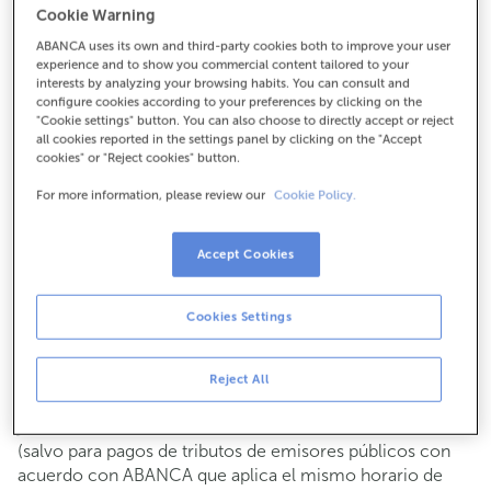
Cookie Warning
Para todo lo demás:
ABANCA uses its own and third-party cookies both to improve your user
922798681
experience and to show you commercial content tailored to your
interests by analyzing your browsing habits. You can consult and
configure cookies according to your preferences by clicking on the
Cómo llegar
"Cookie settings" button. You can also choose to directly accept or reject
all cookies reported in the settings panel by clicking on the "Accept
cookies" or "Reject cookies" button.
For more information, please review our
Cookie Policy.
Consulta todos los horarios
Gestiones comerciales
Accept Cookies
De lunes a viernes de
8:15 a 14:00.
Puedes pedir
cita previa
y te atenderemos el día y hora
que elijas.
Cookies Settings
Operaciones con efectivo
Clientes: de lunes a viernes de 8:15 a 11:00
Reject All
Si no eres cliente, el horario de caja será los
martes y
de cada mes de 08:15 a 11:00
jueves del 6 al 24
(salvo para pagos de tributos de emisores públicos con
acuerdo con ABANCA que aplica el mismo horario de