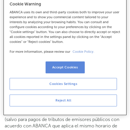
Cookie Warning
Para todo lo demás:
ABANCA uses its own and third-party cookies both to improve your user
910900685
experience and to show you commercial content tailored to your
interests by analyzing your browsing habits. You can consult and
configure cookies according to your preferences by clicking on the
Cómo llegar
"Cookie settings" button. You can also choose to directly accept or reject
all cookies reported in the settings panel by clicking on the "Accept
cookies" or "Reject cookies" button.
For more information, please review our
Cookie Policy.
Consulta todos los horarios
Gestiones comerciales
Accept Cookies
De lunes a viernes de
8:15 a 14:00.
Puedes pedir
cita previa
y te atenderemos el día y hora
que elijas.
Cookies Settings
Operaciones con efectivo
Clientes: de lunes a viernes de 8:15 a 11:00
Reject All
Si no eres cliente, el horario de caja será los
martes y
de cada mes de 08:15 a 11:00
jueves del 6 al 24
(salvo para pagos de tributos de emisores públicos con
acuerdo con ABANCA que aplica el mismo horario de