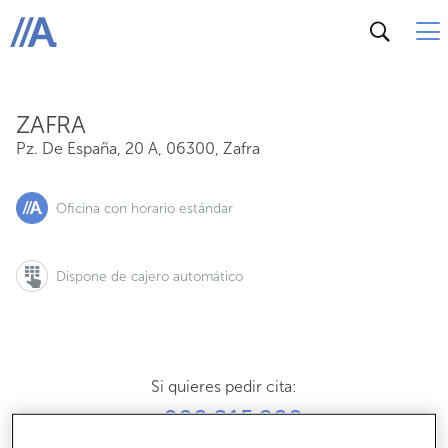
Pz. De España, 20 A, 06300, Zafra
ABANCA
ZAFRA
Pz. De España, 20 A
,
06300
,
Zafra
Oficina con horario estándar
Dispone de cajero automático
Si quieres pedir cita:
900 815 200