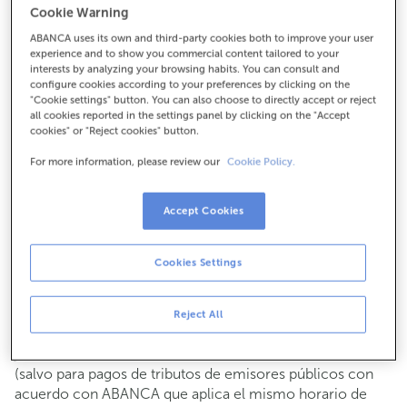
Cookie Warning
Para todo lo demás:
ABANCA uses its own and third-party cookies both to improve your user
924551378
experience and to show you commercial content tailored to your
interests by analyzing your browsing habits. You can consult and
configure cookies according to your preferences by clicking on the
Cómo llegar
"Cookie settings" button. You can also choose to directly accept or reject
all cookies reported in the settings panel by clicking on the "Accept
cookies" or "Reject cookies" button.
For more information, please review our
Cookie Policy.
Consulta todos los horarios
Gestiones comerciales
Accept Cookies
De lunes a viernes de
8:15 a 14:00.
Puedes pedir
cita previa
y te atenderemos el día y hora
que elijas.
Cookies Settings
Operaciones con efectivo
Clientes: de lunes a viernes de 8:15 a 11:00
Reject All
Si no eres cliente, el horario de caja será los
martes y
de cada mes de 08:15 a 11:00
jueves del 6 al 24
(salvo para pagos de tributos de emisores públicos con
acuerdo con ABANCA que aplica el mismo horario de