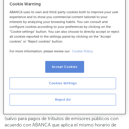
Cookie Warning
Para todo lo demás:
ABANCA uses its own and third-party cookies both to improve your user
914314941
experience and to show you commercial content tailored to your
interests by analyzing your browsing habits. You can consult and
configure cookies according to your preferences by clicking on the
Cómo llegar
"Cookie settings" button. You can also choose to directly accept or reject
all cookies reported in the settings panel by clicking on the "Accept
cookies" or "Reject cookies" button.
For more information, please review our
Cookie Policy.
Consulta todos los horarios
Gestiones comerciales
Accept Cookies
De lunes a viernes de
8:15 a 14:00.
Puedes pedir
cita previa
y te atenderemos el día y hora
que elijas.
Cookies Settings
Operaciones con efectivo
Clientes: de lunes a viernes de 8:15 a 11:00
Reject All
Si no eres cliente, el horario de caja será los
martes y
de cada mes de 08:15 a 11:00
jueves del 6 al 24
(salvo para pagos de tributos de emisores públicos con
acuerdo con ABANCA que aplica el mismo horario de