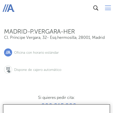
Cl. Príncipe Vergara, 32- Esq.hermosilla, 28001, Madrid
ABANCA
MADRID-P.VERGARA-HER
Cl. Príncipe Vergara, 32- Esq.hermosilla
,
28001
,
Madrid
Oficina con horario estándar
Dispone de cajero automático
Si quieres pedir cita:
900 815 200