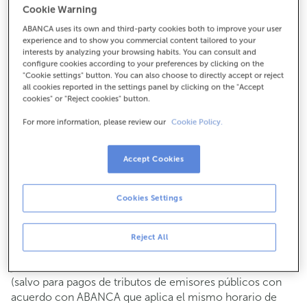
Cookie Warning
Para todo lo demás:
ABANCA uses its own and third-party cookies both to improve your user
943460877
experience and to show you commercial content tailored to your
interests by analyzing your browsing habits. You can consult and
configure cookies according to your preferences by clicking on the
Cómo llegar
"Cookie settings" button. You can also choose to directly accept or reject
all cookies reported in the settings panel by clicking on the "Accept
cookies" or "Reject cookies" button.
For more information, please review our
Cookie Policy.
Consulta todos los horarios
Gestiones comerciales
Accept Cookies
De lunes a viernes de
8:15 a 14:00.
Puedes pedir
cita previa
y te atenderemos el día y hora
que elijas.
Cookies Settings
Operaciones con efectivo
Clientes: de lunes a viernes de 8:15 a 11:00
Reject All
Si no eres cliente, el horario de caja será los
martes y
de cada mes de 08:15 a 11:00
jueves del 6 al 24
(salvo para pagos de tributos de emisores públicos con
acuerdo con ABANCA que aplica el mismo horario de