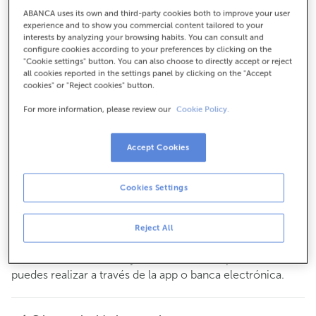
Para todo lo demás:
ABANCA uses its own and third-party cookies both to improve your user
experience and to show you commercial content tailored to your
913663801
interests by analyzing your browsing habits. You can consult and
configure cookies according to your preferences by clicking on the
"Cookie settings" button. You can also choose to directly accept or reject
all cookies reported in the settings panel by clicking on the "Accept
Cómo llegar
cookies" or "Reject cookies" button.
For more information, please review our
Cookie Policy.
Consulta todos los horarios
Accept Cookies
Gestiones comerciales
De lunes a viernes de
8:15 a 14:00.
Puedes pedir
cita previa
y te atenderemos el día y hora
Cookies Settings
que tú elijas.
Esta oficina no dispone de servicio de caja.
Reject All
Puedes realizar tus operaciones más habituales
en
en nuestros cajeros. El resto de operaciones las
efectivo
puedes realizar a través de la app o banca electrónica.