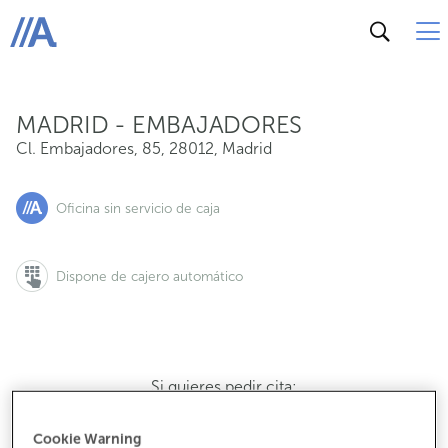
Cl. Embajadores, 85, 28012, Madrid
ABANCA
MADRID - EMBAJADORES
Cl. Embajadores, 85
,
28012
,
Madrid
Oficina sin servicio de caja
Dispone de cajero automático
Si quieres pedir cita:
900 815 200
Cookie Warning