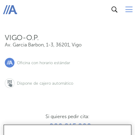
Av. Garcia Barbon, 1-3, 36201, Vigo
ABANCA
VIGO-O.P.
Av. Garcia Barbon, 1-3
,
36201
,
Vigo
Oficina con horario estándar
Dispone de cajero automático
Si quieres pedir cita:
900 815 200