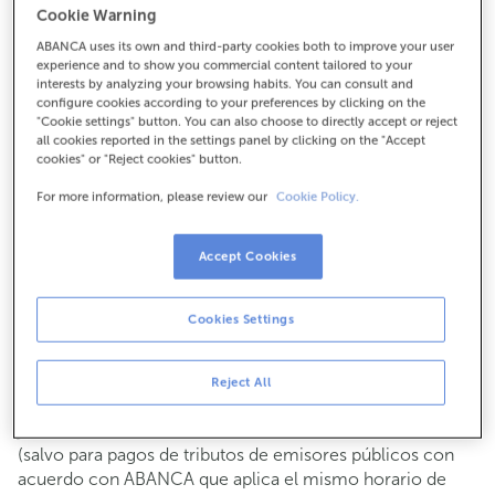
Cookie Warning
Para todo lo demás:
ABANCA uses its own and third-party cookies both to improve your user
986828200
experience and to show you commercial content tailored to your
interests by analyzing your browsing habits. You can consult and
configure cookies according to your preferences by clicking on the
Cómo llegar
"Cookie settings" button. You can also choose to directly accept or reject
all cookies reported in the settings panel by clicking on the "Accept
cookies" or "Reject cookies" button.
For more information, please review our
Cookie Policy.
Consulta todos los horarios
Gestiones comerciales
Accept Cookies
De lunes a viernes de
8:15 a 14:00.
Puedes pedir
cita previa
y te atenderemos el día y hora
que elijas.
Cookies Settings
Operaciones con efectivo
Clientes: de lunes a viernes de 8:15 a 11:00
Reject All
Si no eres cliente, el horario de caja será los
martes y
de cada mes de 08:15 a 11:00
jueves del 6 al 24
(salvo para pagos de tributos de emisores públicos con
acuerdo con ABANCA que aplica el mismo horario de