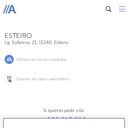
Lg. Solleiros, 21, 15240, Esteiro
ABANCA
ESTEIRO
Lg. Solleiros, 21
,
15240
,
Esteiro
Oficina con horario estándar
Dispone de cajero automático
Si quieres pedir cita:
900 815 200