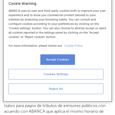
Cookie Warning
Para todo lo demás:
ABANCA uses its own and third-party cookies both to improve your user
981763026
experience and to show you commercial content tailored to your
interests by analyzing your browsing habits. You can consult and
configure cookies according to your preferences by clicking on the
Cómo llegar
"Cookie settings" button. You can also choose to directly accept or reject
all cookies reported in the settings panel by clicking on the "Accept
cookies" or "Reject cookies" button.
For more information, please review our
Cookie Policy.
Consulta todos los horarios
Gestiones comerciales
Accept Cookies
De lunes a viernes de
8:15 a 14:00.
Puedes pedir
cita previa
y te atenderemos el día y hora
que elijas.
Cookies Settings
Operaciones con efectivo
Clientes: de lunes a viernes de 8:15 a 11:00
Reject All
Si no eres cliente, el horario de caja será los
martes y
de cada mes de 08:15 a 11:00
jueves del 6 al 24
(salvo para pagos de tributos de emisores públicos con
acuerdo con ABANCA que aplica el mismo horario de