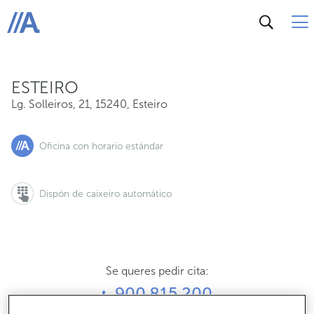
Lg. Solleiros, 21, 15240, Esteiro
ABANCA
ESTEIRO
Lg. Solleiros, 21
,
15240
,
Esteiro
Oficina con horario estándar
Dispón de caixeiro automático
Se queres pedir cita:
900 815 200