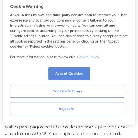
Para todo o demais:
Cookie Warning
981763026
ABANCA uses its own and third-party cookies both to improve your user
experience and to show you commercial content tailored to your
interests by analyzing your browsing habits. You can consult and
configure cookies according to your preferences by clicking on the
Como chegar
"Cookie settings" button. You can also choose to directly accept or reject
all cookies reported in the settings panel by clicking on the "Accept
cookies" or "Reject cookies" button.
For more information, please review our
Cookie Policy.
Consulta todos os horarios
Xestións comerciais
De luns a venres de
8:15 a 14:00.
Accept Cookies
Podes pedir
cita previa
e atenderémoste o día e hora que
escollas
Cookies Settings
Operacións con efectivo
Clientes: de luns a venres de 8:15 a 11:00
Reject All
Se non eres cliente, o horario de caixa será os
martes e
de cada mes de 08:15 a 11:00
xoves do 6 ao 24
(salvo para pagos de tributos de emisores públicos con
acordo con ABANCA que aplica o mesmo horario de