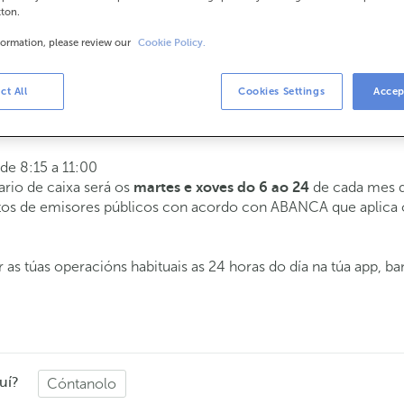
tton.
formation, please review our
Cookie Policy.
rios
a 14:00.
ct All
Cookies Settings
Accep
tenderémoste o día e hora que escollas
 de 8:15 a 11:00
ario de caixa será os
de cada mes d
martes e xoves do 6 ao 24
butos de emisores públicos con acordo con ABANCA que aplica
 as túas operacións habituais as 24 horas do día na túa app, b
uí?
Cóntanolo