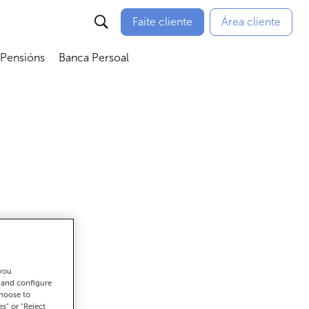
Faite cliente
Área cliente
 Pensións
Banca Persoal
menú
Abrir submenú
Abrir submenú
 you
ar
t and configure
choose to
es" or "Reject