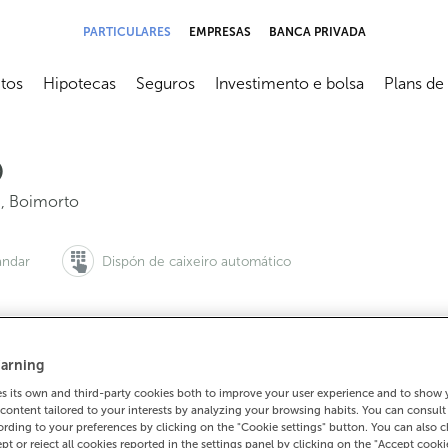
PARTICULARES
EMPRESAS
BANCA PRIVADA
tos
Hipotecas
Seguros
Investimento e bolsa
Plans de
submenú
Abrir submenú
Abrir submenú
Abrir submenú
Abrir sub
O
8
,
Boimorto
ándar
Dispón de caixeiro automático
arning
 queres pedir cita:
Para todo o demais:
 its own and third-party cookies both to improve your user experience and to show
900 815 200
981516236
Como cheg
content tailored to your interests by analyzing your browsing habits. You can consul
rding to your preferences by clicking on the "Cookie settings" button. You can also 
ept or reject all cookies reported in the settings panel by clicking on the "Accept cooki