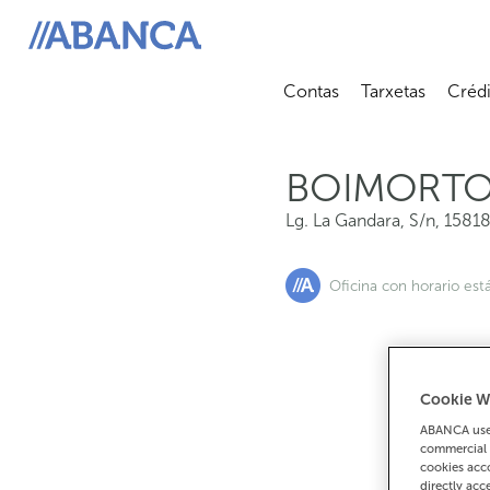
Lg. La Gandara, S/n, 15818, Boimorto
ABANCA
Contas
Tarxetas
Crédi
Abrir submenú
Abrir 
BOIMORT
Lg. La Gandara, S/n
,
1581
Oficina con horario est
Cookie W
Se
ABANCA uses
commercial 
cookies acco
directly acc