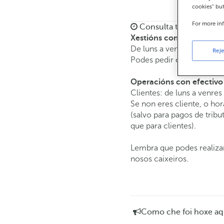
cookies" bu
For more in
Consulta todos os hora
Xestións comerciais
De luns a venres de
8:15 
Reje
Podes pedir
cita previa
e a
Operacións con efectivo
Clientes: de luns a venres
Se non eres cliente, o hor
(salvo para pagos de tri
que para clientes).
Lembra que podes realizar
nosos caixeiros.
Como che foi hoxe aq