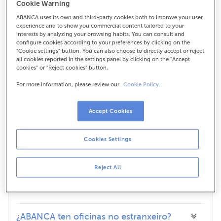
Cookie Warning
ABANCA uses its own and third-party cookies both to improve your user
experience and to show you commercial content tailored to your
Que é o horario de caixa nunha
interests by analyzing your browsing habits. You can consult and
oficina?
configure cookies according to your preferences by clicking on the
"Cookie settings" button. You can also choose to directly accept or reject
all cookies reported in the settings panel by clicking on the "Accept
cookies" or "Reject cookies" button.
Que é unha oficina de atención
For more information, please review our
Cookie Policy.
parcial?
Accept Cookies
Cal é o horario das oficinas de
empresas?
Cookies Settings
Reject All
Que significan as cores das oficinas no
mapa?
¿ABANCA ten oficinas no estranxeiro?