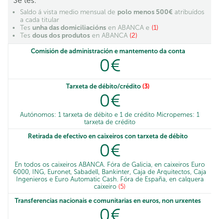
Se tes:
Saldo á vista medio mensual de
polo menos 500€
atribuídos
a cada titular
Tes
unha das domiciliacións
en ABANCA e
(1)
Tes
dous dos produtos
en ABANCA
(2)
Comisión de administración e mantemento da conta
0€
Tarxeta de débito/crédito
(3)
0€
Autónomos: 1 tarxeta de débito e 1 de crédito Micropemes: 1
tarxeta de crédito
Retirada de efectivo en caixeiros con tarxeta de débito
0€
En todos os caixeiros ABANCA. Fóra de Galicia, en caixeiros Euro
6000, ING, Euronet, Sabadell, Bankinter, Caja de Arquitectos, Caja
Ingenieros e Euro Automatic Cash. Fóra de España, en calquera
caixeiro
(5)
Transferencias nacionais e comunitarias en euros, non urxentes
0€