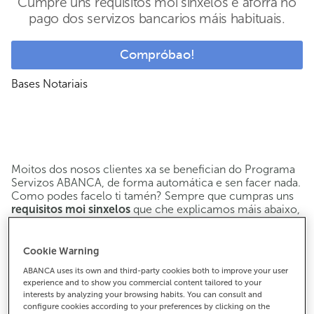
Cumpre uns requisitos moi sinxelos e aforra no
pago dos servizos bancarios máis habituais.
Compróbao!
Bases Notariais
Moitos dos nosos clientes xa se benefician do Programa
Servizos ABANCA, de forma automática e sen facer nada.
Como podes facelo ti tamén? Sempre que cumpras uns
requisitos moi sinxelos
que che explicamos máis abaixo,
non pagarás polas operacións e servizos bancarios
máis habituais
: comisións de mantemento e
administración de contas, transferencias, retiradas en
Cookie Warning
caixeiros, tarxetas, cheques…
ABANCA uses its own and third-party cookies both to improve your user
experience and to show you commercial content tailored to your
É
a nosa forma de agradecer a túa confianza
. Pola nosa
interests by analyzing your browsing habits. You can consult and
banda, mantemos o noso compromiso de seguir
configure cookies according to your preferences by clicking on the