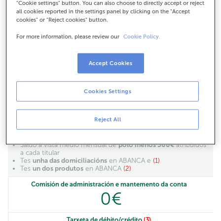
traballando co obxectivo de ofrecer o mellor servizo e a
"Cookie settings" button. You can also choose to directly accept or reject
maior calidade a todos os nosos clientes.
all cookies reported in the settings panel by clicking on the "Accept
cookies" or "Reject cookies" button.
For more information, please review our
Cookie Policy.
Accept Cookies
Comproba o teu caso
Cookies Settings
Plus
Reject All
Se tes:
Saldo á vista medio mensual de
polo menos 500€
atribuídos
a cada titular
Tes
unha das domiciliacións
en ABANCA e
(1)
Tes
un dos produtos
en ABANCA
(2)
Comisión de administración e mantemento da conta
0€
Tarxeta de débito/crédito
(3)