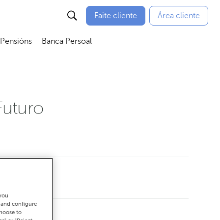
Faite cliente
Área cliente
 Pensións
Banca Persoal
menú
Abrir submenú
Abrir submenú
Futuro
 you
t and configure
choose to