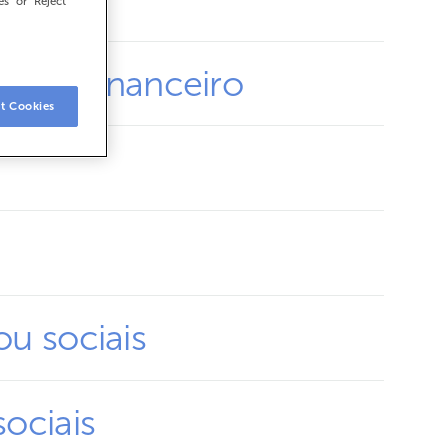
es" or "Reject
oduto financeiro
t Cookies
u sociais
ociais