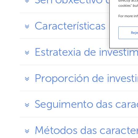
directly acc
cookies" bu
For more in
Características medi
Reje
Estratexia de investi
Proporción de invest
Seguimento das carac
Métodos das caracter