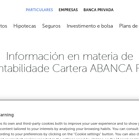
PARTICULARES
EMPRESAS
BANCA PRIVADA
tos
Hipotecas
Seguros
Investimento e bolsa
Plans de
submenú
Abrir submenú
Abrir submenú
Abrir submenú
Abrir sub
Información en materia de
ntabilidade Cartera ABANCA 
arning
 its own and third-party cookies both to improve your user experience and to show
content tailored to your interests by analyzing your browsing habits. You can consul
rding to your preferences by clicking on the "Cookie settings" button. You can also 
stimento sostible