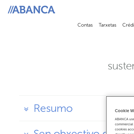
ABANCA
Contas
Tarxetas
Crédi
Abrir submenú
Abrir 
suste
Resumo
Cookie W
ABANCA uses
commercial 
cookies acco
Sen obxectivo de inve