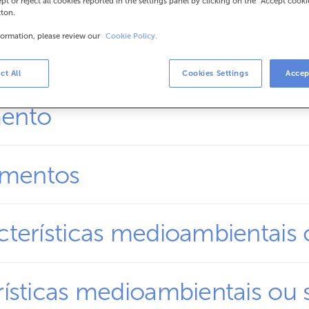
ept or reject all cookies reported in the settings panel by clicking on the "Accept cooki
tton.
formation, please review our
Cookie Policy.
oambientais ou sociais do pr
ct All
Cookies Settings
Accep
mento
imentos
terísticas medioambientais o
ísticas medioambientais ou s