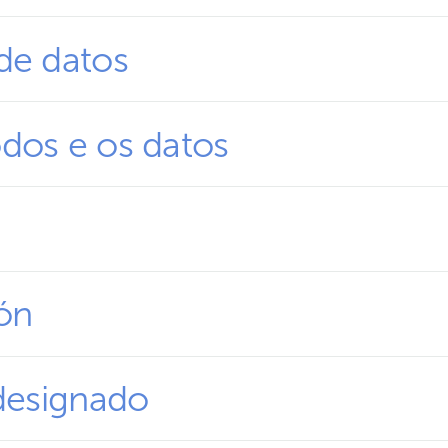
de datos
dos e os datos
ión
 designado