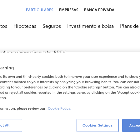
PARTICULARES
EMPRESAS
BANCA PRIVADA
tos
Hipotecas
Seguros
Investimento e bolsa
Plans de
submenú
Abrir submenú
Abrir submenú
Abrir submenú
Abrir sub
ulta o réxime fiscal das EPSV.
arning
 its own and third-party cookies both to improve your user experience and to show
content tailored to your interests by analyzing your browsing habits. You can consul
rding to your preferences by clicking on the "Cookie settings" button. You can also 
ept or reject all cookies reported in the settings panel by clicking on the "Accept cooki
tton.
formation, please review our
Cookie Policy.
ct All
Cookies Settings
Accep