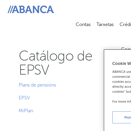
ABANCA
Contas
Tarxetas
Crédi
Abrir submenú
Abrir 
Cons
Catálogo de
Cookie W
EPSV
ABANCA uses
commercial 
cookies acco
Plans de pensións
directly acc
cookies" bu
EPSV
For more in
MiPlan
Reje