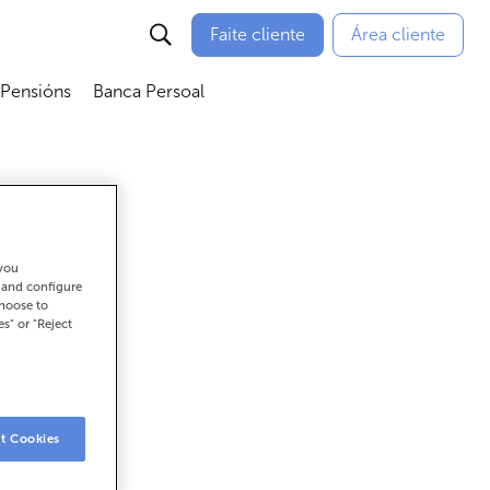
Faite cliente
Área cliente
 Pensións
Banca Persoal
menú
Abrir submenú
Abrir submenú
 you
t and configure
choose to
es" or "Reject
t Cookies