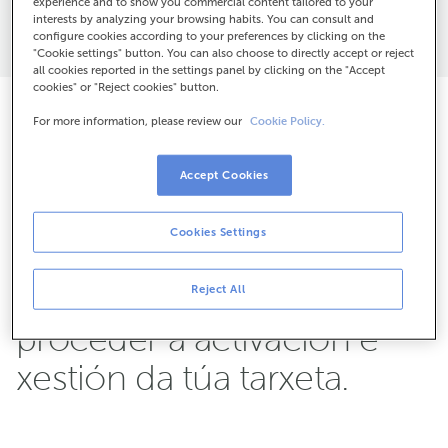
experience and to show you commercial content tailored to your
interests by analyzing your browsing habits. You can consult and
Activa a túa tarxeta
configure cookies according to your preferences by clicking on the
"Cookie settings" button. You can also choose to directly accept or reject
all cookies reported in the settings panel by clicking on the "Accept
cookies" or "Reject cookies" button.
For more information, please review our
Cookie Policy.
Os datos que nos facilitas
serán tratados por
Accept Cookies
ABANCA, por encargo da
Cookies Settings
Deputación de Ourense,
coa única finalidade de
Reject All
proceder á activación e
xestión da túa tarxeta.