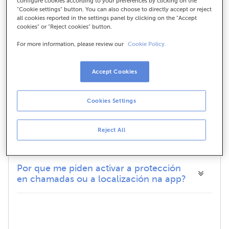
configure cookies according to your preferences by clicking on the
"Cookie settings" button. You can also choose to directly accept or reject
all cookies reported in the settings panel by clicking on the "Accept
Para que queredes tratar os meus
cookies" or "Reject cookies" button.
datos?
For more information, please review our
Cookie Policy.
Durante canto tempo conservaredes os
Accept Cookies
meus datos persoais?
Cookies Settings
Cales son os meus dereitos en relación
ó tratamento dos meus datos persoais?
Reject All
Por que me piden activar a protección
en chamadas ou a localización na app?