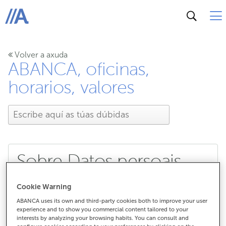
ABANCA
Volver a axuda
ABANCA, oficinas,
horarios, valores
Sobre Datos persoais
Cookie Warning
Quen é o responsable do tratamento
ABANCA uses its own and third-party cookies both to improve your user
experience and to show you commercial content tailored to your
dos meus datos persoais?
interests by analyzing your browsing habits. You can consult and