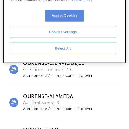
Cl. Ramon Puga, 45
Atendémoste ás tardes con cita previa
Accept Cookies
OURENSE-PZ.MERCEDES
Cookies Settings
Av. Buenos Aires, 11
Atendémoste ás tardes con cita previa
Reject All
OURENSE-C.ENRIQUZ,33
Cl. Curros Enriquez, 33
Atendémoste ás tardes con cita previa
OURENSE-ALAMEDA
Av. Pontevedra, 9
Atendémoste ás tardes con cita previa