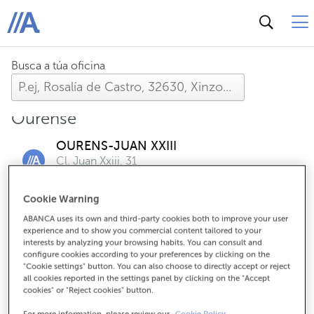
ABANCA
Busca a túa oficina
Ourense
OURENS-JUAN XXIII
Cl. Juan Xxiii, 31
Atendémoste ás tardes con cita previa
Cookie Warning
ABANCA uses its own and third-party cookies both to improve your user
OURENSE-M.MACIAS
experience and to show you commercial content tailored to your
Cl. Marcelo Macias, 64
interests by analyzing your browsing habits. You can consult and
configure cookies according to your preferences by clicking on the
Atendémoste ás tardes con cita previa
"Cookie settings" button. You can also choose to directly accept or reject
all cookies reported in the settings panel by clicking on the "Accept
cookies" or "Reject cookies" button.
OURENSE-RAMON PUGA
For more information, please review our
Cookie Policy.